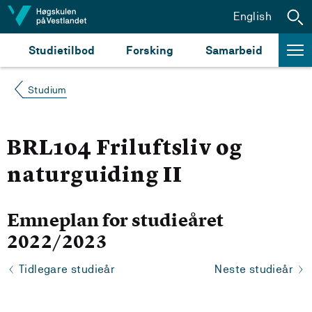
Hopp til innhald
English
Studietilbod
Forsking
Samarbeid
Studium
BRL104 Friluftsliv og
naturguiding II
Emneplan for studieåret
2022/2023
Tidlegare studieår
Neste studieår