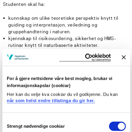
Studenten skal ha:
kunnskap om ulike teoretiske perspektiv knytt til
guiding og interpretasjon, veiledning og
gruppehandtering i naturen.
kjennskap til risikovurdering, sikkerhet og HMS-
rutinar knytt til naturbaserte aktiviteter.
Ferdigheiter
For å gjere nettsidene våre best mogleg, brukar vi
informasjonskapslar (cookiar)
Studenten har:
Her kan du velje kva cookiar du vil godkjenne. Du kan
grunnleggande ferdigheiter innan friluftsliv i ulike
når som helst endre tillatinga du gir her.
naturmiljø.
erfaring med bruk av ulike formidlingsteknikkar som
Consent
naturguide.
Strengt nødvendige cookiar
Selection
erfaring med å finne fram til og fleksibelt nytte lokal