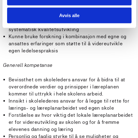
tar ansvar og deltar i lærings- og læreplanarbeid
Analysere ulike faser i læreplanarbeidet, og ut fra
dette legge en konkret plan for implementering
Avvis alle
Kunne nyttiggjøre seg data om egen skole til
systematisk kvalitetsutvikling
Kunne bruke forskning i kombinasjon med egne og
ansattes erfaringer som støtte til å videreutvikle
egen ledelsespraksis
Generell kompetanse
Bevissthet om skoleleders ansvar for å bidra til at
overordnede verdier og prinsipper i læreplanen
kommer til uttrykk i hele skolens arbeid.
Innsikt i skolelederes ansvar for å legge til rette for
lærings- og læreplanarbeidet ved egen skole
Forståelse av hvor viktig det lokale læreplanarbeidet
er for videreutvikling av skolen og for å fremme
elevenes danning og læring
Personlig og faglig styrke til å se muligheter og