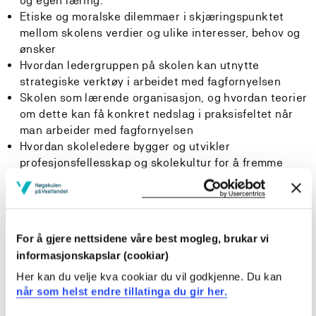
og egen læring.
Etiske og moralske dilemmaer i skjæringspunktet
mellom skolens verdier og ulike interesser, behov og
ønsker
Hvordan ledergruppen på skolen kan utnytte
strategiske verktøy i arbeidet med fagfornyelsen
Skolen som lærende organisasjon, og hvordan teorier
om dette kan få konkret nedslag i praksisfeltet når
man arbeider med fagfornyelsen
Hvordan skoleledere bygger og utvikler
profesjonsfellesskap og skolekultur for å fremme
lærings- og læreplanarbeidet
Utfordringer i ledelse av lærings- og læreplanarbeid -
med vekt på å involvere den enkelte i
utviklingsarbeidet
For å gjere nettsidene våre best mogleg, brukar vi
Initiering, implementering og videreføring av
informasjonskapslar (cookiar)
prosesser knyttet til det lokale arbeidet med
læreplanen, og hvordan skolen kan integrere
Her kan du velje kva cookiar du vil godkjenne. Du kan
når som helst endre tillatinga du gir her.
dannings- og kunnskapsmål i undervisningen
På hvilken måte skoleeier, foresatte og elevene kan