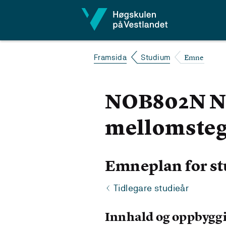
Hopp til innhald
Emne
Framsida
Studium
NOB802N Nor
mellomsteg
Emneplan for st
Tidlegare studieår
Innhald og oppbygg