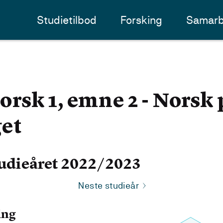
Studietilbod
Forsking
Samarb
sk 1, emne 2 - Norsk 
et
udieåret 2022/2023
Neste studieår
ing