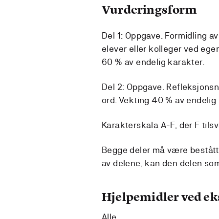
Vurderingsform
Del 1: Oppgave. Formidling a
elever eller kolleger ved ege
60 % av endelig karakter.
Del 2: Oppgave. Refleksjonsno
ord. Vekting 40 % av endelig 
Karakterskala A-F, der F tilsv
Begge deler må være bestått f
av delene, kan den delen som
Hjelpemidler ved e
Alle