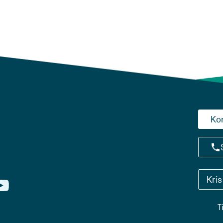
Ko
Kri
T