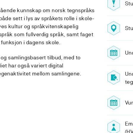
Stu
nngående kunnskap om norsk tegnspråks
åde sett i lys av språkets rolle i skole-
ves kultur og språkvitenskapelig
Stu
pråk som fullverdig språk, samt faget
 funksjon i dagens skole.
Un
 og samlingsbasert tilbud, med to
et har også variert digital
egenaktivitet mellom samlingene.
Und
te
Vur
Emn
(HV