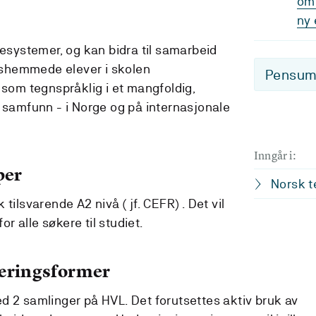
om 
ny 
esystemer, og kan bidra til samarbeid
lshemmede elever i skolen
Pensum-
som tegnspråklig i et mangfoldig,
lt samfunn - i Norge og på internasjonale
Inngår i:
per
Norsk te
tilsvarende A2 nivå ( jf. CEFR) . Det vil
 alle søkere til studiet.
læringsformer
d 2 samlinger på HVL. Det forutsettes aktiv bruk av