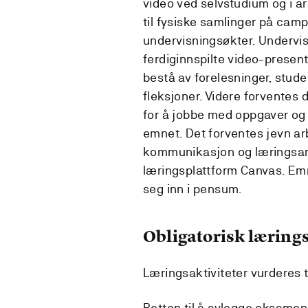
video ved selvstudium og i ar
til fysiske samlinger på camp
undervisningsøkter. Undervisn
ferdiginnspilte video-present
bestå av forelesninger, stud
fleksjoner. Videre forventes 
for å jobbe med oppgaver og p
emnet. Det forventes jevn a
kommunikasjon og læringsarb
læringsplattform Canvas. Emn
seg inn i pensum.
Obligatorisk lærings
Læringsaktiviteter vurderes t
Retten til å avlegge eksamen