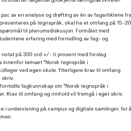
i par, av en analyse og drøfting av én av fagartiklene fr
presenteres på tegnspråk, skal ha et omfang på 15-2
 spørsmål til plenumsdiskusjon. Formålet med
studentene erfaring med formidling av fag- og
et notat på 300 ord +/- ti prosent med forslag
ma innenfor temaet "Norsk tegnspråk i
kolleger ved egen skole. Ytterligere krav til omfang
t skriv.
 formidle fagkunnskap om "Norsk tegnspråk i
r. Krav til omfang og innhold vil fremgå i eget skriv.
 i undervisning på campus og digitale samlinger, for 
samen.