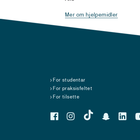
Mer om hjelpemidler
For studentar
For praksisfeltet
For tilsette