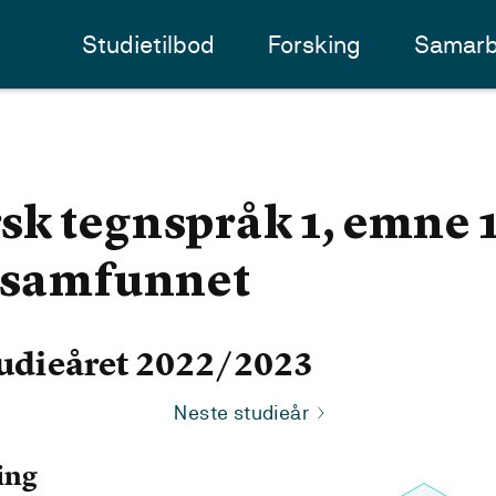
Studietilbod
Forsking
Samarb
k tegnspråk 1, emne 1
i samfunnet
udieåret 2022/2023
Neste studieår
ing