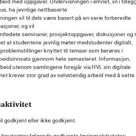
beid med oppgaver. Undervisningen i emnet, vil i tilleg
us, ha jevnlige nettbaserte
ingen vil til dels være basert på en serie forberedte
asjoner, og vil
entledete seminarer, prosjektoppgaver, diskusjoner og 
det at studentene jevnlig møter medstudenter digitalt,
roblemstillinger knyttet til temaer som berøres i
rbeidsinnsats gjennom hele semesteret. Informasjon,
eid utenom samlingene foregår via HVL sin digitale
et krever stor grad av selvstendig arbeid med å sette
aktivitet
il godkjent eller ikke godkjent.
 forutsetter følgende godkjente læringsaktiviteter: