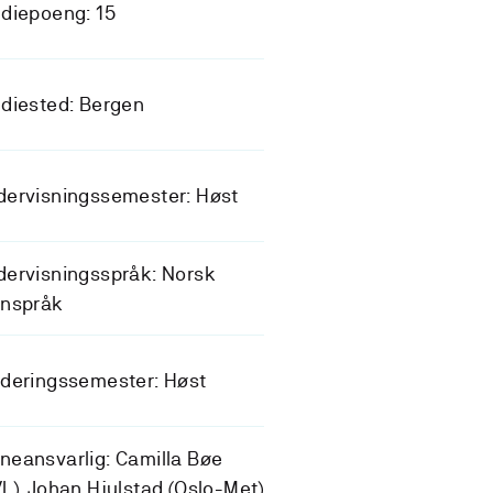
diepoeng: 15
diested: Bergen
dervisningssemester: Høst
ervisningsspråk: Norsk
gnspråk
deringssemester: Høst
eansvarlig: Camilla Bøe
L), Johan Hjulstad (Oslo-Met)