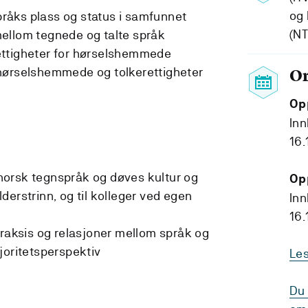
og 
åks plass og status i samfunnet
(N
ellom tegnede og talte språk
ettigheter for hørselshemmede
hørselshemmede og tolkerettigheter
O
Op
Inn
16.
orsk tegnspråk og døves kultur og
Op
alderstrinn, og til kolleger ved egen
Inn
16.
praksis og relasjoner mellom språk og
joritetsperspektiv
Le
Du 