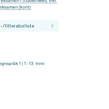
eksamen i Studentweb, inkl.
eksamen (kont)
/litteraturliste
gnspråk 1 | 1.-13. trinn