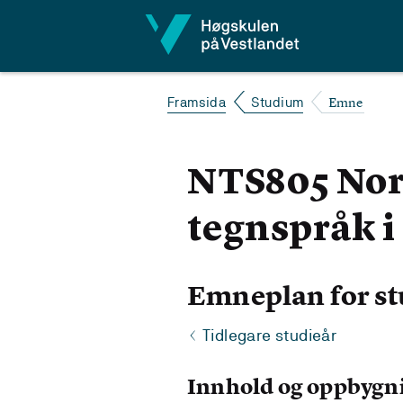
Hopp til innhald
Emne
Framsida
Studium
NTS805 Nors
tegnspråk 
Emneplan for st
Tidlegare studieår
Innhold og oppbygn