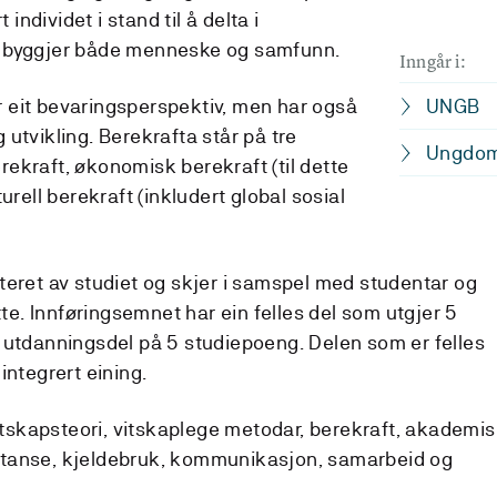
 individet i stand til å delta i
g byggjer både menneske og samfunn.
Inngår i:
 eit bevaringsperspektiv, men har også
UNGB
utvikling. Berekrafta står på tre
Ungdoms
berekraft, økonomisk berekraft (til dette
urell berekraft (inkludert global sosial
teret av studiet og skjer i samspel med studentar og
tte. Innføringsemnet har ein felles del som utgjer 5
 utdanningsdel på 5 studiepoeng. Delen som er felles
integrert eining.
vitskapsteori, vitskaplege metodar, berekraft, akademi
tanse, kjeldebruk, kommunikasjon, samarbeid og