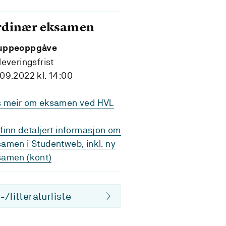
rdinær eksamen
uppeoppgåve
leveringsfrist
09.2022 kl. 14:00
s meir om eksamen ved HVL
finn detaljert informasjon om
amen i Studentweb, inkl. ny
samen (kont)
/litteraturliste