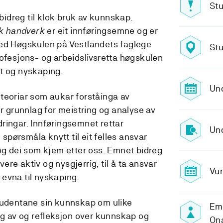
Stu
idreg til klok bruk av kunnskap.
k handverk
er eit innføringsemne og er
med Høgskulen på Vestlandets faglege
Stu
rofesjons- og arbeidslivsretta høgskulen
t og nyskaping.
Un
teoriar som aukar forståinga av
ir grunnlag for meistring og analyse av
ringar. Innføringsemnet rettar
Und
pørsmåla knytt til eit felles ansvar
 og dei som kjem etter oss. Emnet bidreg
 vere aktiv og nysgjerrig, til å ta ansvar
Vur
e evna til nyskaping.
tudentane sin kunnskap om ulike
Em
ing av og refleksjon over kunnskap og
On