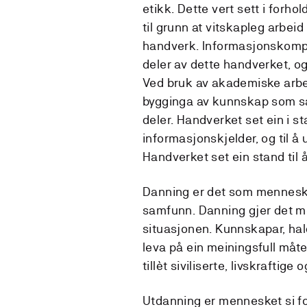
etikk. Dette vert sett i forho
til grunn at vitskapleg arbe
handverk. Informasjonskompe
deler av dette handverket, o
Ved bruk av akademiske arbeid
bygginga av kunnskap som sa
deler. Handverket set ein i 
informasjonskjelder, og til å
Handverket set ein stand til 
Danning er det som mennesket
samfunn. Danning gjer det mo
situasjonen. Kunnskapar, hal
leva på ein meiningsfull måt
tillèt siviliserte, livskraftige
Utdanning er mennesket si fo