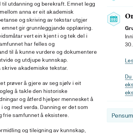
ld til utdanning og berekraft. Emnet legg
id mellom anna er eit akademisk
O
tanse og skriving av tekstar utgjer
g emnet gir grunnleggjande opplæring.
Gr
småtar vert ein kjent i og tek del i
Inn
mfunnet har felles og
30.
stand til å kunne vurdere og dokumentere
 utvide og utdjupe kunnskap.
Le
å skrive akademiske tekstar.
Du 
 prøver å gjere av seg sjølv i eit
eks
gleg å takle den historiske
ek
dningar og åtferd hjelper mennesket å
e i og med verda. Danning er det som
 og frie samfunnet å eksistere.
Pensum-
rmidling og tileigning av kunnskap,