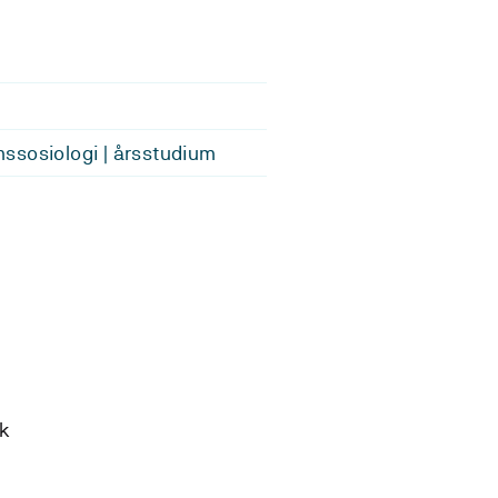
sosiologi | årsstudium
sk