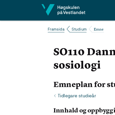
Hopp til innhald
Emne
Framsida
Studium
SO110 Dann
sosiologi
Emneplan for st
Tidlegare studieår
Innhald og oppbygg