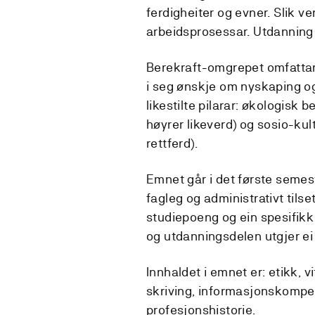
ferdigheiter og evner. Slik vert
arbeidsprosessar. Utdannin
Berekraft-omgrepet omfattar
i seg ønskje om nyskaping og 
likestilte pilarar: økologisk 
høyrer likeverd) og sosio-kult
rettferd).
Emnet går i det første semes
fagleg og administrativt tilse
studiepoeng og ein spesifikk
og utdanningsdelen utgjer ei 
Innhaldet i emnet er: etikk, 
skriving, informasjonskompe
profesjonshistorie.