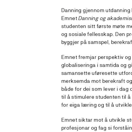
Danning gjennom utdanning b
Emnet
Danning og akademis
studenten sitt første møte 
og sosiale fellesskap. Den p
byggjer på samspel, berekraf
Emnet fremjar perspektiv og 
globaliseringa i samtida og g
samansette uføresette utford
merksemda mot berekraft og s
både for dei som lever i dag
til å stimulere studenten til å
for eiga læring og til å utvikl
Emnet siktar mot å utvikle s
profesjonar og fag si forstå