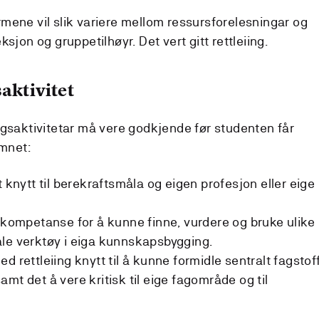
mene vil slik variere mellom ressursforelesningar og
sjon og gruppetilhøyr. Det vert gitt rettleiing.
aktivitet
ngsaktivitetar må vere godkjende før studenten får
emnet:
t knytt til berekraftsmåla og eigen profesjon eller eige
nskompetanse for å kunne finne, vurdere og bruke ulike
le verktøy i eiga kunnskapsbygging.
d rettleiing knytt til å kunne formidle sentralt fagstoff
mt det å vere kritisk til eige fagområde og til