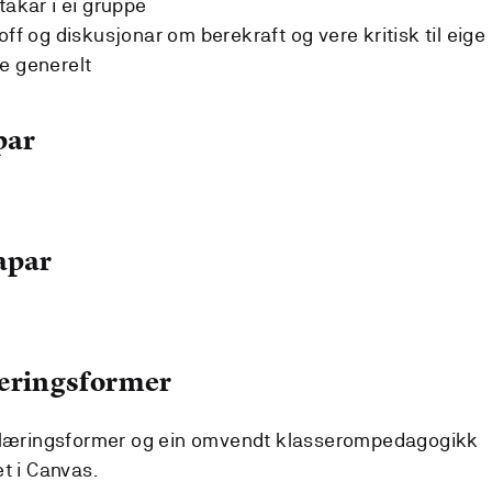
takar i ei gruppe
off og diskusjonar om berekraft og vere kritisk til eige
e generelt
par
apar
læringsformer
e læringsformer og ein omvendt klasserompedagogikk
t i Canvas.