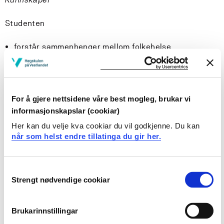
Studenten
forstår sammenhenger mellom folkehelse,
planlegging, utbygging og bærekraftig utvikling
har kunnskap om utfordringer i samfunnsplanlegging
har kunnskap om samfunnsplanlegging på ulike
forvaltningsnivå
For å gjere nettsidene våre best mogleg, brukar vi
har kunnskap om ulike plantyper og relevant lovverk i
informasjonskapslar (cookiar)
arealplanlegging
Her kan du velje kva cookiar du vil godkjenne. Du kan
har kunnskap om de grunnleggende prinsippene i
når som helst endre tillatinga du gir her.
samfunnsvitenskapelig metodebruk
Ferdigheter
Consent
Strengt nødvendige cookiar
Selection
Studenten
har innsikt i sammenhengen mellom folkehelse og
Brukarinnstillingar
planlegging