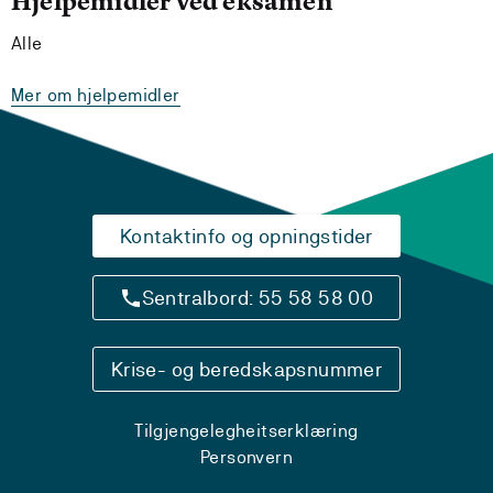
Hjelpemidler ved eksamen
Alle
Mer om hjelpemidler
Kontaktinfo og opningstider
Sentralbord: 55 58 58 00
Krise- og beredskapsnummer
Tilgjengelegheitserklæring
Personvern