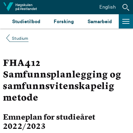
Hopp til innhald
English
Studietilbod
Forsking
Samarbeid
Studium
FHA412
Samfunnsplanlegging og
samfunnsvitenskapelig
metode
Emneplan for studieåret
2022/2023