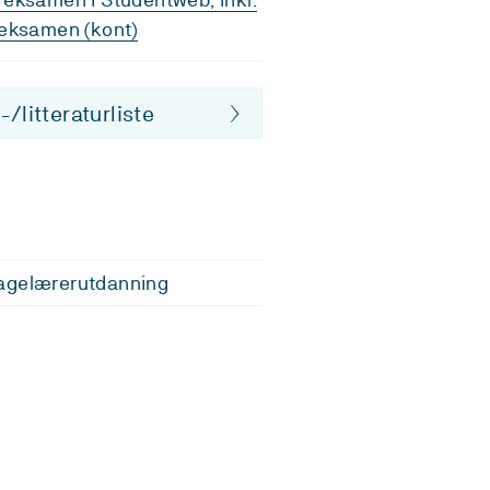
eksamen (kont)
/litteraturliste
agelærerutdanning