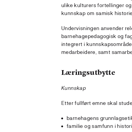
ulike kulturers fortellinger og
kunnskap om samisk historie,
Undervisningen anvender rele
barnehagepedagogisk og fagd
integrert i kunnskapsområdet
medarbeidere, samt samarbe
Læringsutbytte
Kunnskap
Etter fullført emne skal stu
barnehagens grunnlagseti
familie og samfunn i histor