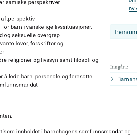
der samiske perspektiver
ny 
raftperspektiv
or barn i vanskelige livssituasjoner,
Pensum-
d og seksuelle overgrep
vante lover, forskrifter og
ner
dre religioner og livssyn samt filosofi og
Inngår i:
 å lede barn, personale og foresatte
Barneh
samfunnsmandat
nten:
ktisere innholdet i barnehagens samfunnsmandat og