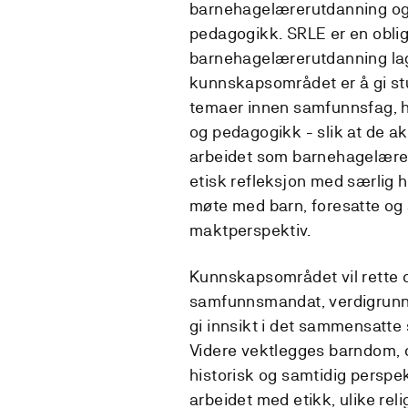
barnehagelærerutdanning og
pedagogikk. SRLE er en oblig
barnehagelærerutdanning lagt
kunnskapsområdet er å gi s
temaer innen samfunnsfag, hist
og pedagogikk - slik at de a
arbeidet som barnehagelærer. 
etisk refleksjon med særlig 
møte med barn, foresatte og
maktperspektiv.
Kunnskapsområdet vil rett
samfunnsmandat, verdigrunn
gi innsikt i det sammensatte
Videre vektlegges barndom, o
historisk og samtidig perspek
arbeidet med etikk, ulike reli