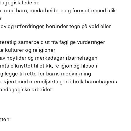
dagogisk ledelse
de med barn, medarbeidere og foresatte med ulik
r
hov og utfordringer, herunder tegn på vold eller
rretatlig samarbeid ut fra faglige vurderinger
ke kulturer og religioner
g av høytider og merkedager i barnehagen
tale knyttet til etikk, religion og filosofi
g legge til rette for barns medvirkning
 blir kjent med nærmiljøet og ta i bruk barnehagens
 pedagogiske arbeidet
nten: