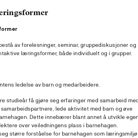
læringsformer
former
estå av forelesninger, seminar, gruppediskusjoner og
taktive læringsformer, både individuelt og i grupper.
entens ledelse av barn og medarbeidere.
dre studieår få gjøre seg erfaringer med samarbeid me
 samarbeidspartnere, lede aktivitet med barn og øve
barnehagen. Dette innebærer blant annet å utvikle ege
ektere over veiledningens plass i barnehagen.
seg større forståelse for barnehagen som læringsmiljø