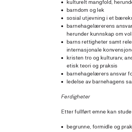
kulturelt mangfold, herun
barndom og lek
sosial utjevning i et bærek
barnehagelærerens ansvar f
herunder kunnskap om vol
barns rettigheter samt rele
internasjonale konvensjo
kristen tro og kulturarv, an
etisk teori og praksis
barnehagelærers ansvar for
ledelse av barnehagens 
Ferdigheter
Etter fullført emne kan stude
begrunne, formidle og pra