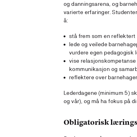
og danningsarena, og barneha
varierte erfaringer. Studente
å:
stå frem som en reflekter
lede og veilede barnehagep
vurdere egen pedagogisk l
vise relasjonskompetanse o
kommunikasjon og samarbe
reflektere over barnehage
Lederdagene (minimum 5) ska
og vår), og må ha fokus på 
Obligatorisk lærings