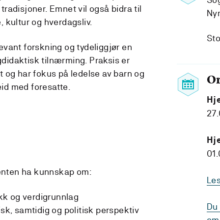
 tradisjoner. Emnet vil også bidra til
Ny
 kultur og hverdagsliv.
Sto
vant forskning og tydeliggjør en
idaktisk tilnærming. Praksis er
 og har fokus på ledelse av barn og
O
id med foresatte.
Hj
27
Hj
01.
denten ha kunnskap om:
Le
kk og verdigrunnlag
Du 
isk, samtidig og politisk perspektiv
om 