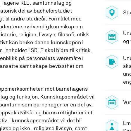
 fagene RLE, samfunnsfag og
atorisk del av bachelorstudiet
Stu
 til andre studieår. Formålet med
tudentene nødvendig kunnskap om
Un
orie, religion, livssyn, filosofi, etikk
og 
ktivt kan bruke denne kunnskapen i
Innholdet i SRLE skal bidra til kritisk,
henblikk på personalets væremåte i
Und
 ansatte samt skape bevissthet om
ska
und
en
e oppmerksomheten mot barnehagens
lag og funksjon. Kunnskapsområdet vil
Vur
 samfunn som barnehagen er en del av.
ppvekstvilkår og barns rettigheter i et
tiv. I kunnskapsområdet vil det bli
Em
giøse og ikke- religiøse livssyn, samt
So