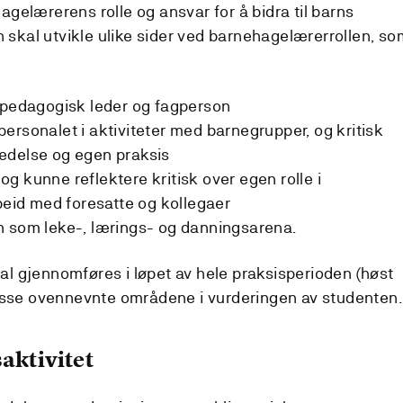
gelærerens rolle og ansvar for å bidra til barns
n skal utvikle ulike sider ved barnehagelærerrollen, so
t pedagogisk leder og fagperson
ersonalet i aktiviteter med barnegrupper, og kritisk
edelse og egen praksis
g kunne reflektere kritisk over egen rolle i
id med foresatte og kollegaer
n som leke-, lærings- og danningsarena.
l gjennomføres i løpet av hele praksisperioden (høst
disse ovennevnte områdene i vurderingen av studenten.
aktivitet