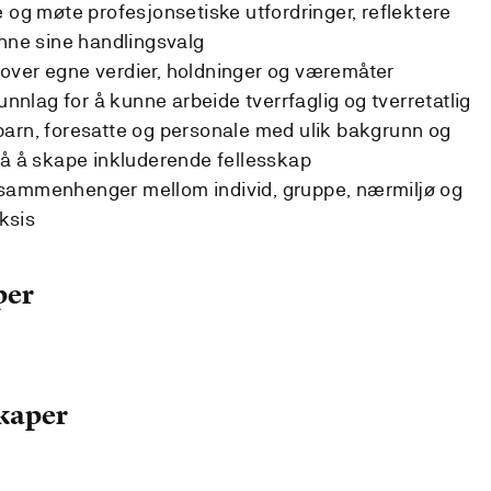
e og møte profesjonsetiske utfordringer, reflektere
unne sine handlingsvalg
sk over egne verdier, holdninger og væremåter
runnlag for å kunne arbeide tverrfaglig og tverretatlig
barn, foresatte og personale med ulik bakgrunn og
på å skape inkluderende fellesskap
sammenhenger mellom individ, gruppe, nærmiljø og
ksis
per
kaper