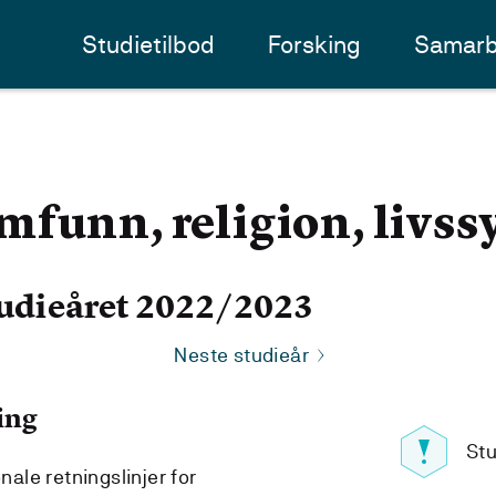
Studietilbod
Forsking
Samarb
funn, religion, livssy
udieåret 2022/2023
Neste studieår
ing
St
le retningslinjer for