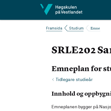
Hopp til innhald
Emne
Framsida
Studium
SRLE202 Sam
Emneplan for st
Tidlegare studieår
Innhold og oppbygn
Emneplanen bygger på Nasjona