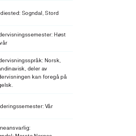
diested: Sogndal, Stord
dervisningssemester: Høst
vår
ervisningsspråk: Norsk,
ndinavisk, deler av
ervisningen kan foregå på
gelsk.
deringssemester: Vår
neansvarlig:
gndal: Merete Nornes-