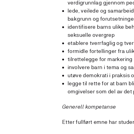
verdigrunnlag gjennom pe
lede, veilede og samarbei
bakgrunn og forutsetninge
identifisere barns ulike be
seksuelle overgrep
etablere tverrfaglig og tve
formidle fortellinger fra uli
tilrettelegge for markerin
involvere barn i tema og sam
utøve demokrati i praksis o
legge til rette for at barn
omgivelser som del av det
Generell kompetanse
Etter fullført emne har stude