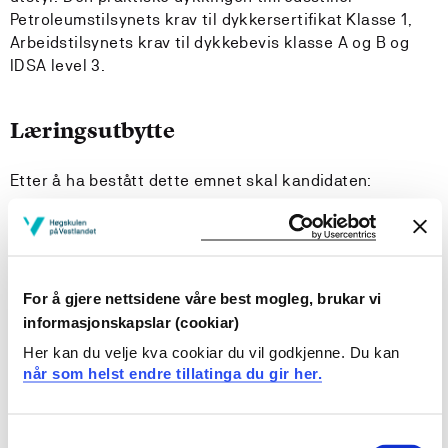
Petroleumstilsynets krav til dykkersertifikat Klasse 1,
Arbeidstilsynets krav til dykkebevis klasse A og B og
IDSA level 3.
Læringsutbytte
Etter å ha bestått dette emnet skal kandidaten:
Kunnskaper:
Ha gode kunnskaper om prinsippene for sikker
dykking.
For å gjere nettsidene våre best mogleg, brukar vi
Ha kunnskaper om vanlige typer utstyr og
informasjonskapslar (cookiar)
dykkemetoder som brukes i yrkesdykking.
Her kan du velje kva cookiar du vil godkjenne. Du kan
Ha grunnleggende kunnskaper om dykkeoperasjoner
når som helst endre tillatinga du gir her.
der det brukes luft og nitrox som pustegass.
Ha gode kunnskaper om nødprosedyrer og beredskap
for yrkesdykking.
Consent