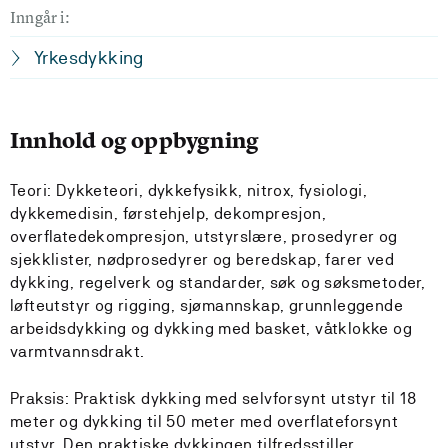
Inngår i:
Yrkesdykking
Innhold og oppbygning
Teori: Dykketeori, dykkefysikk, nitrox, fysiologi,
dykkemedisin, førstehjelp, dekompresjon,
overflatedekompresjon, utstyrslære, prosedyrer og
sjekklister, nødprosedyrer og beredskap, farer ved
dykking, regelverk og standarder, søk og søksmetoder,
løfteutstyr og rigging, sjømannskap, grunnleggende
arbeidsdykking og dykking med basket, våtklokke og
varmtvannsdrakt.
Praksis: Praktisk dykking med selvforsynt utstyr til 18
meter og dykking til 50 meter med overflateforsynt
utstyr. Den praktiske dykkingen tilfredsstiller