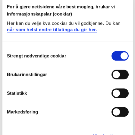
Ferdigheiter
For å gjere nettsidene våre best mogleg, brukar vi
informasjonskapslar (cookiar)
Etter fullført emne skal studentane:
Her kan du velje kva cookiar du vil godkjenne. Du kan
når som helst endre tillatinga du gir her.
kunne anvende nokre grunnleggande statistiske
metodar på ulike datasett
kunne planlegge feltarbeid til bacheloroppgåve med
Consent
tanke på god statistisk behandling
Strengt nødvendige cookiar
Selection
kunne bruke den mest vanlege statistiske
programvara
Brukarinnstillingar
Generell kompetanse
Statistikk
Etter fullført emne skal studentane:
kunne tenke kritisk i forhold til presentert statistikk i
Markedsføring
media, rapportar og vitskaplege artiklar
kunne betrakte omverda meir objektiv med tanke på
mønster og trendar