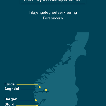
Tilgjengelegheitserklæring
Personvern
Førde
Sogndal
Bergen
Stord