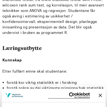
wilcoxon rank sum test, og korrelasjon, til meir avansert
teknikker som ANOVA og regresjon. Studentane får
også øving i estimering av usikkerhet /
konfidensintervall, eksperimentell design, planlegge
innsamling og presentasjon av data. Det blir også
undervist i bruken av programmet R.
Læringsutbytte
Kunnskap
Etter fullført emne skal studentane:
forstå kor viktig statistikk er i forsking
forstå nokre av dei viktigaste prinsippa bak statistikk
kunne betrakte omverda meir objektivt med tanke på
mønster og trendar