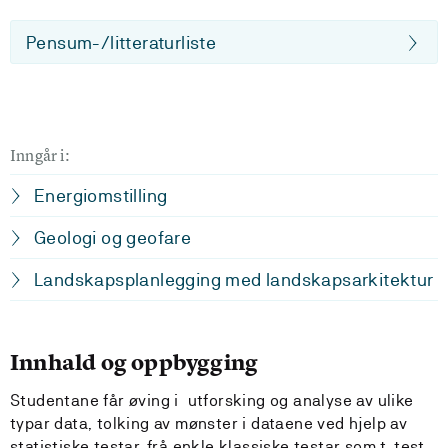
Pensum-/litteraturliste
Inngår i:
Energiomstilling
Geologi og geofare
Landskapsplanlegging med landskapsarkitektur
Innhald og oppbygging
Studentane får øving i utforsking og analyse av ulike
typar data, tolking av mønster i dataene ved hjelp av
statistiske testar, frå enkle klassiske testar som t-test,