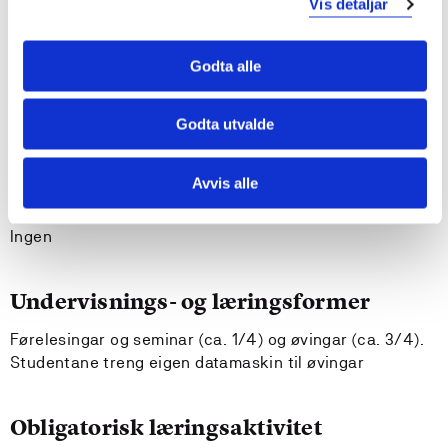
Vis detaljar
kunne utføre statistiske analysar som er nødvendig
f.eks i bacheloroppgåver.
Godta alle
Krav til forkunnskapar
Godta utvalde
Ingen
Avvis alle
Tilrådde forkunnskapar
Ingen
Undervisnings- og læringsformer
Førelesingar og seminar (ca. 1/4) og øvingar (ca. 3/4).
Studentane treng eigen datamaskin til øvingar
Obligatorisk læringsaktivitet