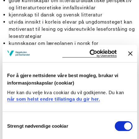
gode kunnskapar om litteraturdidaktiske perspektiv
og litteraturteoretiske innfallsvinklar
kjennskap til dansk og svensk litteratur
utvida innsikt i korleis elevar på ungdomssteget kan
motiverast til lesing og vidareutvikle leseforståing og
lesestrategiar
kunnskapar om læreplanen i norsk for
ungdomssteget
Ferdigheiter
For å gjere nettsidene våre best mogleg, brukar vi
Studenten kan
informasjonskapslar (cookiar)
Her kan du velje kva cookiar du vil godkjenne. Du kan
analysere tekstar med omsyn til språklege trekk
når som helst endre tillatinga du gir her.
knytte til historiske endringsprosessar og normering
av skriftspråket
vurdere språkhistoria si vektlegging i læreplan og i
Consent
læreverk
Strengt nødvendige cookiar
Selection
førebu og gjennomføre undervisning i språklege og
litterære emne