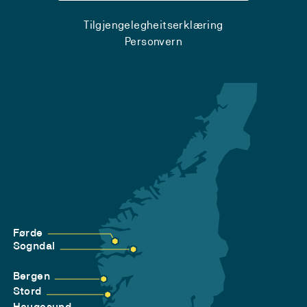
Tilgjengelegheitserklæring
Personvern
Førde
Sogndal
Bergen
Stord
Haugesund