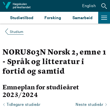
Hopp til innhald
English
Studietilbod
Forsking
Samarbeid
Studium
NORU803N Norsk 2, emne 1
- Språk og litteratur i
fortid og samtid
Emneplan for studieåret
2023/2024
Tidlegare studieår
Neste studieår