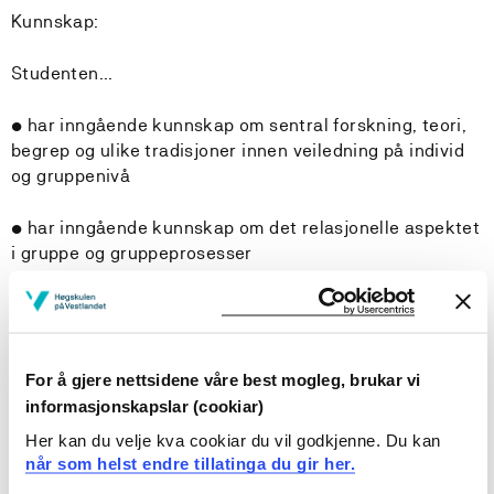
Kunnskap:
Studenten...
• har inngående kunnskap om sentral forskning, teori,
begrep og ulike tradisjoner innen veiledning på individ
og gruppenivå
• har inngående kunnskap om det relasjonelle aspektet
i gruppe og gruppeprosesser
• har inngående kunnskap om ulike
kommunikasjonsteoretiske perspektiv i veiledning på
individ- og gruppenivå
For å gjere nettsidene våre best mogleg, brukar vi
informasjonskapslar (cookiar)
• har avansert kunnskap om planlegging av
veiledningssituasjoner og veiledningsprosesser
Her kan du velje kva cookiar du vil godkjenne. Du kan
innenfor egen profesjon og tverrprofesjonelt
når som helst endre tillatinga du gir her.