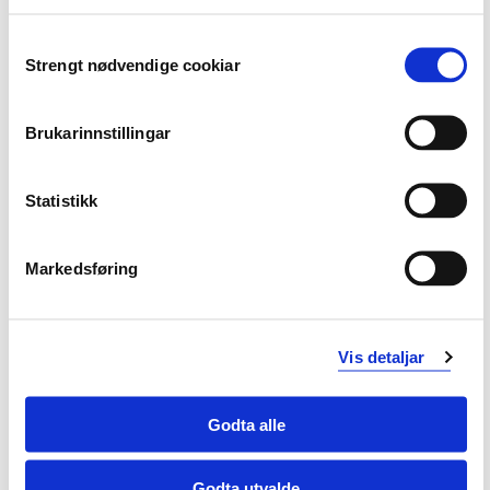
Ferdigheter:
Consent
Strengt nødvendige cookiar
Studenten..
Selection
• kan planlegge, organisere, lede og gjennomføre
Brukarinnstillingar
veiledningssamtaler individuelt og i grupper
• kan observere veiledningssituasjoner og gi
Statistikk
læringsfremmende tilbakemeldinger
Markedsføring
• kan kritisk reflektere over egen rolle og egne
reaksjoner i veiledning av enkeltpersoner og i grupper
• kan anvende et bredt spekter av veiledningsmodeller,
Vis detaljar
metoder gjennom studentaktive læringsformer
Generell kompetanse:
Godta alle
Studenten...
Godta utvalde