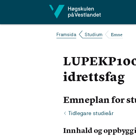
Hopp til innhald
Emne
Framsida
Studium
LUPEKP100 
idrettsfag
Emneplan for st
Tidlegare studieår
Innhald og oppbygg