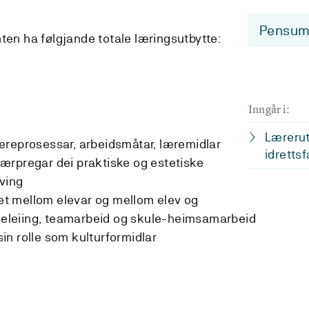
Pensum-
ten ha følgjande totale læringsutbytte:
Inngår i:
Lærerut
æreprosessar, arbeidsmåtar, læremidlar
idrettsf
ærpregar dei praktiske og estetiske
ving
t mellom elevar og mellom elev og
sseleiing, teamarbeid og skule-heimsamarbeid
n rolle som kulturformidlar