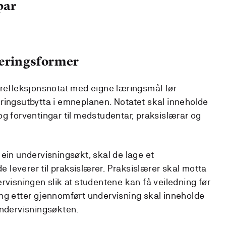
par
læringsformer
 refleksjonsnotat med eigne læringsmål før
ringsutbytta i emneplanen. Notatet skal inneholde
og forventingar til medstudentar, praksislærar og
ein undervisningsøkt, skal de lage et
leverer til praksislærer. Praksislærer skal motta
rvisningen slik at studentene kan få veiledning før
ng etter gjennomført undervisning skal inneholde
undervisningsøkten.