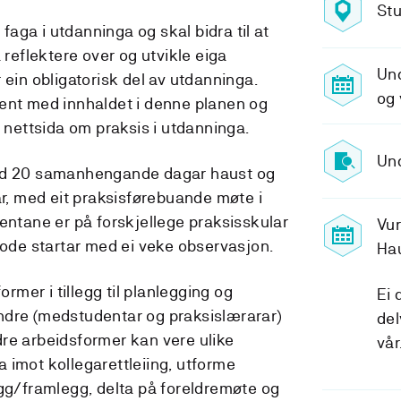
Stu
 faga i utdanninga og skal bidra til at
 reflektere over og utvikle eiga
Un
 ein obligatorisk del av utdanninga.
og 
ent med innhaldet i denne planen og
å nettsida om praksis i utdanninga.
Und
med 20 samanhengande dagar haust og
 med eit praksisførebuande møte i
entane er på forskjellege praksisskular
Vu
iode startar med ei veke observasjon.
Ha
ormer i tillegg til planlegging og
Ei 
ndre (medstudentar og praksislærarar)
del
re arbeidsformer kan vere ulike
vår
 imot kollegarettleiing, utforme
egg/framlegg, delta på foreldremøte og