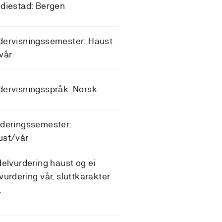
diestad: Bergen
dervisningssemester: Haust
vår
ervisningsspråk: Norsk
rderingssemester:
ust/vår
delvurdering haust og ei
vurdering vår, sluttkarakter
.