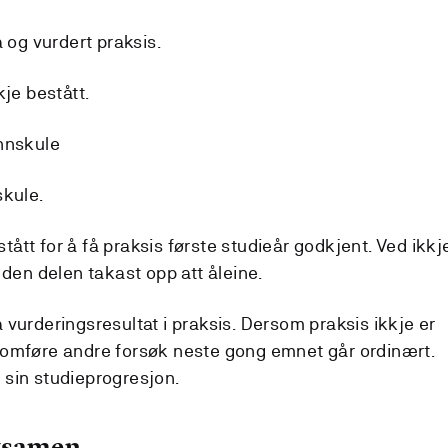
a og vurdert praksis.
kje bestått.
nnskule
skule.
tt for å få praksis første studieår godkjent. Ved ikkj
 den delen takast opp att åleine.
vurderingsresultat i praksis. Dersom praksis ikkje er
nomføre andre forsøk neste gong emnet går ordinært.
sin studieprogresjon.
eksamen