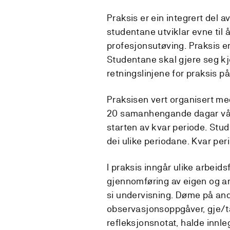
Praksis er ein integrert del av
studentane utviklar evne til å
profesjonsutøving. Praksis er
Studentane skal gjere seg kj
retningslinjene for praksis p
Praksisen vert organisert 
20 samanhengande dagar vår,
starten av kvar periode. Stud
dei ulike periodane. Kvar per
I praksis inngår ulike arbeidsf
gjennomføring av eigen og a
si undervisning. Døme på and
observasjonsoppgåver, gje/ta
refleksjonsnotat, halde innl