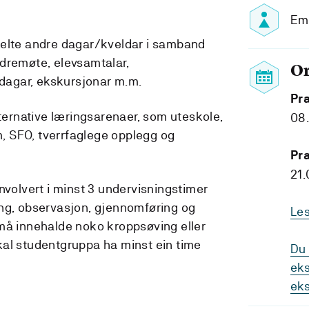
Emn
kelte andre dagar/kveldar i samband
dremøte, elevsamtalar,
O
sdagar, ekskursjonar m.m.
Pr
lternative læringsarenaer, som uteskole,
08.
am, SFO, tverrfaglege opplegg og
Pra
21.
nvolvert i minst 3 undervisningstimer
ing, observasjon, gjennomføring og
Le
må innehalde noko kroppsøving eller
 skal studentgruppa ha minst ein time
Du 
eks
ek