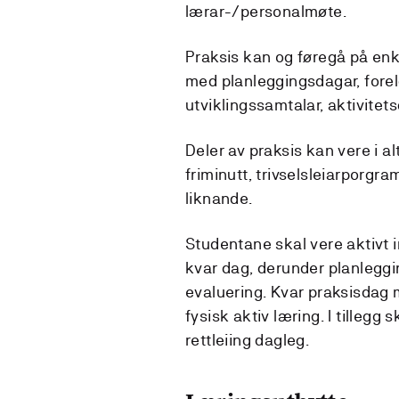
lærar-/personalmøte.
Praksis kan og føregå på en
med planleggingsdagar, forel
utviklingssamtalar, aktivitet
Deler av praksis kan vere i a
friminutt, trivselsleiarporgr
liknande.
Studentane skal vere aktivt i
kvar dag, derunder planlegg
evaluering. Kvar praksisdag 
fysisk aktiv læring. I tillegg
rettleiing dagleg.