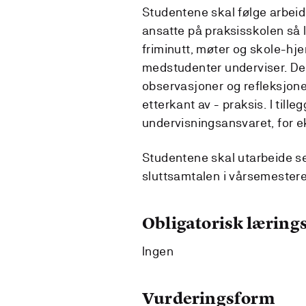
Studentene skal følge arbeid
ansatte på praksisskolen så l
friminutt, møter og skole-hj
medstudenter underviser. Det
observasjoner og refleksjoner
etterkant av - praksis. I til
undervisningsansvaret, for e
Studentene skal utarbeide sel
sluttsamtalen i vårsemestere
Obligatorisk lærings
Ingen
Vurderingsform