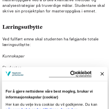
analysestrategiar på truverdige måtar. Studentane skal
skrive sin prosjektplan for masteroppgåva i emnet.
Læringsutbytte
Ved fullført emne skal studenten ha følgjande totale
læringsutbytte:
Kunnskapar
Studenten
har inngåande kunnskap om viktige omgrep i
kvalitativ forsking
har god kunnskap om kvalitative analysestrategiar
For å gjere nettsidene våre best mogleg, brukar vi
har ei god forståing av ulike forskarposisjonar i
informasjonskapslar (cookiar)
kvalitativ forsking
Her kan du velje kva cookiar du vil godkjenne. Du kan
kan vurdere behovet for å søke sentrale myndigheiter