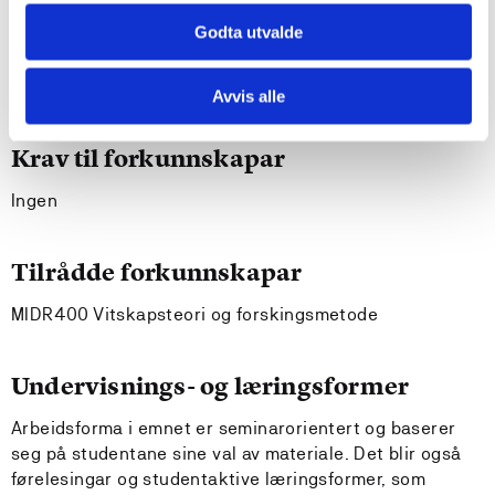
forskingsprosjekt
Godta utvalde
har god forståing av kvalitative perspektiv i forsking
og kan formidle om eiga førforståing, samt teoretiske
og praktiske sider ved forskingsprosessen
Avvis alle
Krav til forkunnskapar
Ingen
Tilrådde forkunnskapar
MIDR400 Vitskapsteori og forskingsmetode
Undervisnings- og læringsformer
Arbeidsforma i emnet er seminarorientert og baserer
seg på studentane sine val av materiale. Det blir også
førelesingar og studentaktive læringsformer, som