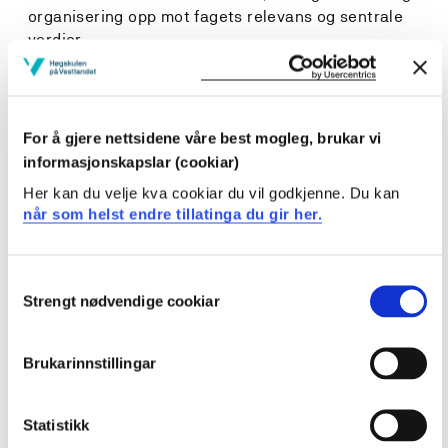
organisering opp mot fagets relevans og sentrale
verdier
kan observere og analysere
tegnspråklig undervisningspraksis på ulike
skolearenaer
kan planlegge, gjennomføre og vurdere undervisning i
For å gjere nettsidene våre best mogleg, brukar vi
og på norsk tegnspråk med bruk av relevante digitale
informasjonskapslar (cookiar)
verktøy og arbeidsmåter
Her kan du velje kva cookiar du vil godkjenne. Du kan
når som helst endre tillatinga du gir her.
Generell kompetanse
Studenten
Consent
Strengt nødvendige cookiar
Selection
har innsikt om progresjon i faget, kjennetegn på
måloppnåelse, vurdering, vurderingsordninger, samt
Brukarinnstillingar
utfordringer ved vurdering av elever med tegnspråk
har utviklet profesjonsfaglig digital kompetanse som
grunnlag for å kritisk vurdere muligheter og
Statistikk
begrensninger av digital synkron og asynkron