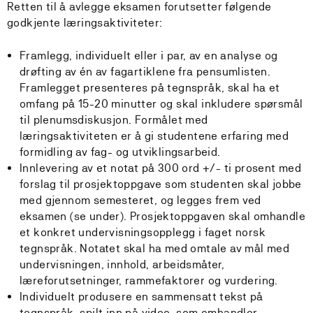
Retten til å avlegge eksamen forutsetter følgende
godkjente læringsaktiviteter:
Framlegg, individuelt eller i par, av en analyse og
drøfting av én av fagartiklene fra pensumlisten.
Framlegget presenteres på tegnspråk, skal ha et
omfang på 15-20 minutter og skal inkludere spørsmål
til plenumsdiskusjon. Formålet med
læringsaktiviteten er å gi studentene erfaring med
formidling av fag- og utviklingsarbeid.
Innlevering av et notat på 300 ord +/- ti prosent med
forslag til prosjektoppgave som studenten skal jobbe
med gjennom semesteret, og legges frem ved
eksamen (se under). Prosjektoppgaven skal omhandle
et konkret undervisningsopplegg i faget norsk
tegnspråk. Notatet skal ha med omtale av mål med
undervisningen, innhold, arbeidsmåter,
læreforutsetninger, rammefaktorer og vurdering.
Individuelt produsere en sammensatt tekst på
tegnspråk, spilt inn på video, som omhandler