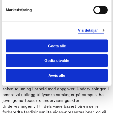
undervisning av tegnspråk
har kompetanse om sammenheng mellom læreplaner,
Markedsføring
tilgang til språkmiljø, sosial læring, klasseledelse og
inkluderende læringsmiljø
Vis detaljar
Krav til forkunnskaper
NTS805 Norsk tegnspråk 1, emne 1 - Norsk tegnspråk i
Godta alle
samfunnet, eller tilsvarende.
Godta utvalde
Undervisnings- og læringsformer
Avvis alle
Studiet er samlingsbasert med 2 samlinger på campus
ved OsloMet. Det forutsettes aktiv bruk av video ved
selvstudium og i arbeid med oppgaver. Undervisningen i
emnet vil i tillegg til fysiske samlinger på campus, ha
jevnlige nettbaserte undervisningsøkter.
Undervisningen vil til dels være basert på en serie
forberedte ferdiginnspilte video-presentasjoner, og vil