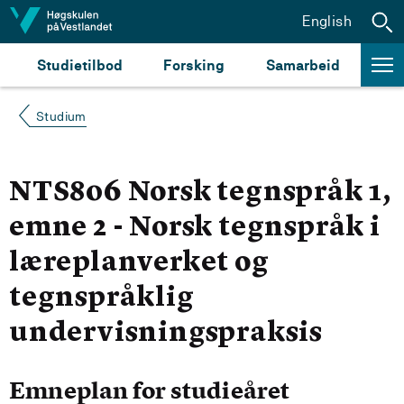
Hopp til innhald
English
Studietilbod
Forsking
Samarbeid
Studium
NTS806 Norsk tegnspråk 1,
emne 2 - Norsk tegnspråk i
læreplanverket og
tegnspråklig
undervisningspraksis
Emneplan for studieåret