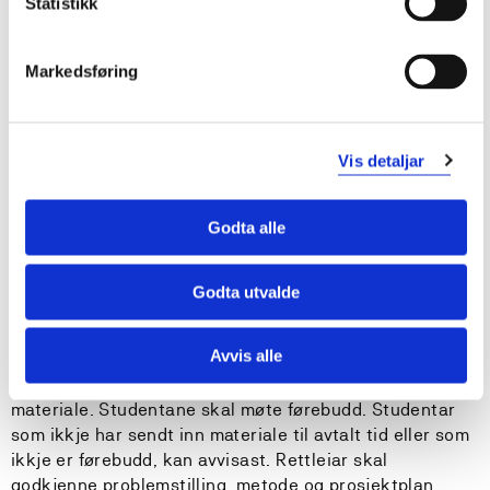
Statistikk
Undervisnings- og læringsformer
Markedsføring
Arbeid med bacheloroppgåva er forskingsførebuande.
Studentane må forvente 400 arbeidstimar til
Vis detaljar
læringsaktivitetar, undervisning og arbeid med oppgåva.
Sjølvstendig arbeid med oppgåva blir vektlagt i heile
Godta alle
prosessen. Undervisninga vil bestå av førelesningar om
vitskapsteori og forskingsmetode, seminar, og rettleiing
knytt til arbeid med bacheloroppgåva.
Godta utvalde
Rettleiing
Avvis alle
Rettleiing vert gitt på grunnlag av innsendt skriftleg
materiale. Studentane skal møte førebudd. Studentar
som ikkje har sendt inn materiale til avtalt tid eller som
ikkje er førebudd, kan avvisast. Rettleiar skal
godkjenne problemstilling, metode og prosjektplan.