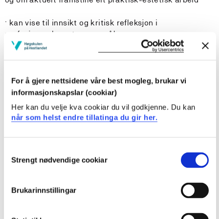
· kan vise til innsikt og kritisk refleksjon i
profesjonsrelevante spørsmål
· kan bruke forskingsbasert kunnskap til å vidareutvikle
barnehagefagleg kompetanse
For å gjere nettsidene våre best mogleg, brukar vi
- meistrer norsk språk på ein kvalifisert måte i
informasjonskapslar (cookiar)
profesjonssamanheng.
Her kan du velje kva cookiar du vil godkjenne. Du kan
når som helst endre tillatinga du gir her.
- kan formidle sentralt fagstoff munnleg og skriftleg,
kan delta i faglege diskusjonar innafor utdanninga sine
ulike fagområder og dele sin kunnskap og erfaringar
Consent
med andre
Strengt nødvendige cookiar
Selection
Krav til forkunnskapar
Brukarinnstillingar
Godkjent praksis tredje studieår.