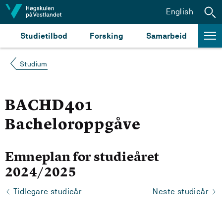
Hopp til innhald
English
Studietilbod
Forsking
Samarbeid
Studium
BACHD401
Bacheloroppgåve
Emneplan for studieåret
2024/2025
Tidlegare studieår
Neste studieår