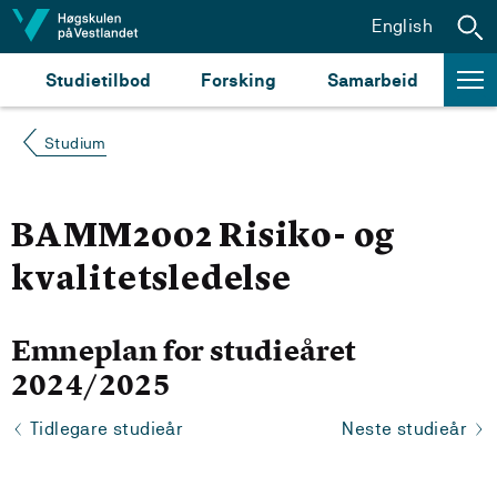
Hopp til innhald
English
Studietilbod
Forsking
Samarbeid
Studium
BAMM2002 Risiko- og
kvalitetsledelse
Emneplan for studieåret
2024/2025
Tidlegare studieår
Neste studieår