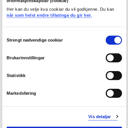
informasjonskapslar (cookiar)
Relevante standarder for risiko- og kvalitetsstyring
Her kan du velje kva cookiar du vil godkjenne. Du kan
når som helst endre tillatinga du gir her.
Forstå
De vanligste risikoanalysemetodene, og hvordan
Consent
disse brukes til å identifisere farekilder, trusler og
Strengt nødvendige cookiar
Selection
uønskede hendelser, og analysere
hendelsessekvenser
Hovedkilder til usikkerhet som kan påvirke risiko- og
Brukarinnstillingar
kvalitetsstyringen
Statistikk
Sette pris på
Forskning og utvikling innenfor fagfeltet
Markedsføring
Hvordan de kan oppdatere sin kunnskap innenfor
fagområdets metoder og regelverk
Ferdigheter
Vis detaljar