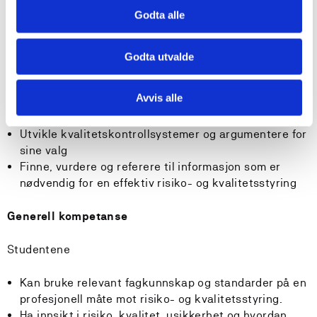
Studentene kan
Godta alle
Identifiser uønskede hendelser og farer i en definert
kontekst
Godta utvalde
Utføre risikoanalyser og vurdering ved hjelp av
passende verktøy og modeller
Avvis alle
Vurdere den tilhørende usikkerheten i en
risikostyringsprosess
Utvikle kvalitetskontrollsystemer og argumentere for
sine valg
Finne, vurdere og referere til informasjon som er
nødvendig for en effektiv risiko- og kvalitetsstyring
Generell kompetanse
Studentene
Kan bruke relevant fagkunnskap og standarder på en
profesjonell måte mot risiko- og kvalitetsstyring.
Ha innsikt i risiko, kvalitet, usikkerhet og hvordan