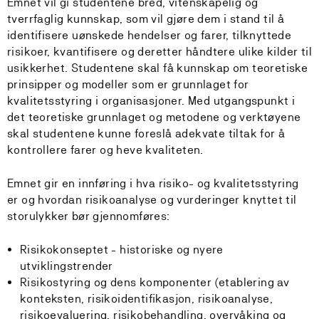
Emnet vil gi studentene bred, vitenskapelig og
tverrfaglig kunnskap, som vil gjøre dem i stand til å
identifisere uønskede hendelser og farer, tilknyttede
risikoer, kvantifisere og deretter håndtere ulike kilder til
usikkerhet. Studentene skal få kunnskap om teoretiske
prinsipper og modeller som er grunnlaget for
kvalitetsstyring i organisasjoner. Med utgangspunkt i
det teoretiske grunnlaget og metodene og verktøyene
skal studentene kunne foreslå adekvate tiltak for å
kontrollere farer og heve kvaliteten.
Emnet gir en innføring i hva risiko- og kvalitetsstyring
er og hvordan risikoanalyse og vurderinger knyttet til
storulykker bør gjennomføres:
Risikokonseptet - historiske og nyere
utviklingstrender
Risikostyring og dens komponenter (etablering av
konteksten, risikoidentifikasjon, risikoanalyse,
risikoevaluering, risikobehandling, overvåking og