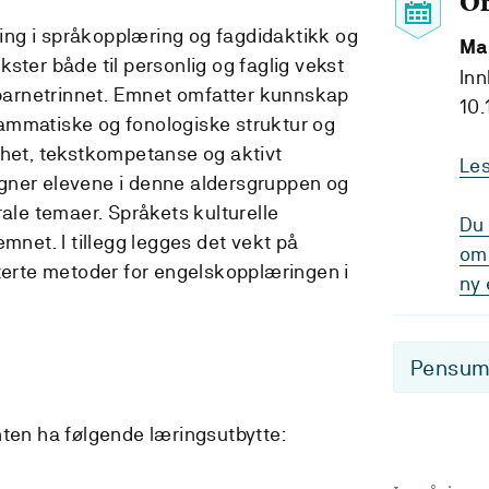
O
øring i språkopplæring og fagdidaktikk og
Ma
tekster både til personlig og faglig vekst
Inn
å barnetrinnet. Emnet omfatter kunnskap
10.
ammatiske og fonologiske struktur og
ghet, tekstkompetanse og aktivt
Le
gner elevene i denne aldersgruppen og
rale temaer. Språkets kulturelle
Du 
emnet. I tillegg legges det vekt på
om 
aterte metoder for engelskopplæringen i
ny 
Pensum-
nten ha følgende læringsutbytte: