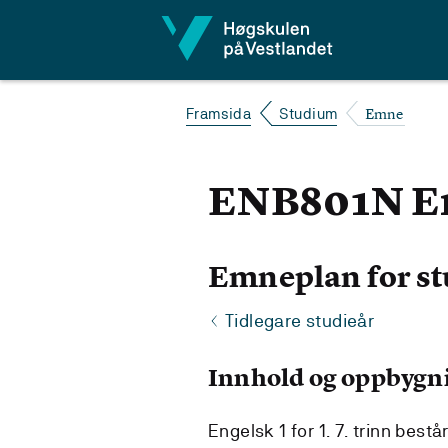
Hopp til innhald
Emne
Framsida
Studium
ENB801N En
Emneplan for st
Tidlegare studieår
Innhold og oppbygn
Engelsk 1 for 1. 7. trinn best