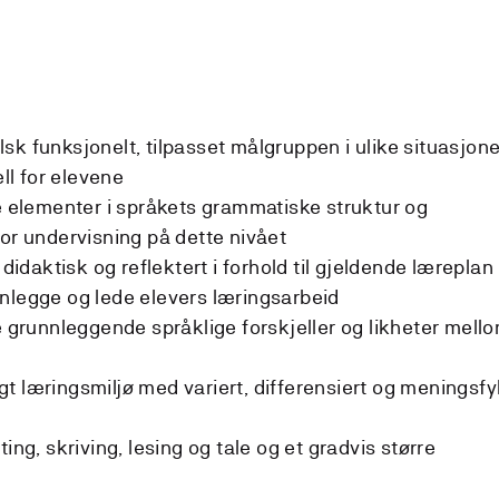
sk funksjonelt, tilpasset målgruppen i ulike situasjone
l for elevene
re elementer i språkets grammatiske struktur og
for undervisning på dette nivået
daktisk og reflektert i forhold til gjeldende læreplan
nlegge og lede elevers læringsarbeid
e grunnleggende språklige forskjeller og likheter mell
rygt læringsmiljø med variert, differensiert og meningsfy
ing, skriving, lesing og tale og et gradvis større