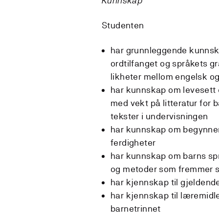
Kunnskap
Studenten
har grunnleggende kunnsk
ordtilfanget og språkets g
likheter mellom engelsk o
har kunnskap om levesett o
med vekt på litteratur for 
tekster i undervisningen
har kunnskap om begynnero
ferdigheter
har kunnskap om barns spr
og metoder som fremmer s
har kjennskap til gjeldend
har kjennskap til læremid
barnetrinnet