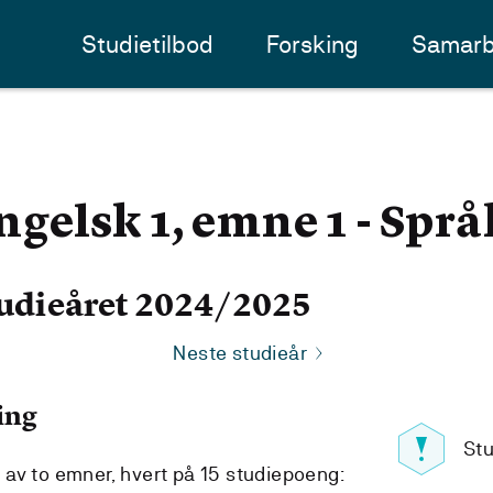
Studietilbod
Forsking
Samarb
gelsk 1, emne 1 - Spr
udieåret 2024/2025
Neste studieår
ing
Stu
år av to emner, hvert på 15 studiepoeng: