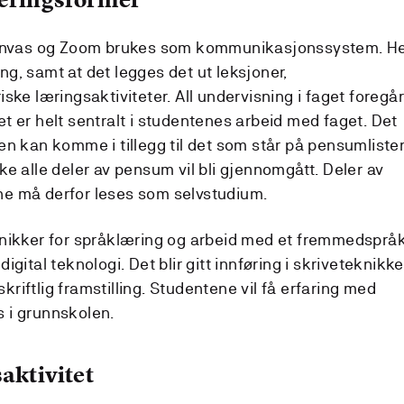
 Canvas og Zoom brukes som kommunikasjonssystem. H
g, samt at det legges det ut leksjoner,
ske læringsaktiviteter. All undervisning i faget foregå
t er helt sentralt i studentenes arbeid med faget. Det
en kan komme i tillegg til det som står på pensumliste
e alle deler av pensum vil bli gjennomgått. Deler av
e må derfor leses som selvstudium.
knikker for språklæring og arbeid med et fremmedspråk
gital teknologi. Det blir gitt innføring i skriveteknikke
skriftlig framstilling. Studentene vil få erfaring med
 i grunnskolen.
aktivitet