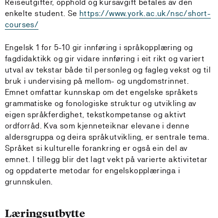
Reiseutgifter, opphold og kursavgift betales av den
enkelte student. Se
https://www.york.ac.uk/nsc/short-
courses/
Engelsk 1 for 5-10 gir innføring i språkopplæring og
fagdidaktikk og gir vidare innføring i eit rikt og variert
utval av tekstar både til personleg og fagleg vekst og til
bruk i undervising på mellom- og ungdomstrinnet.
Emnet omfattar kunnskap om det engelske språkets
grammatiske og fonologiske struktur og utvikling av
eigen språkferdighet, tekstkompetanse og aktivt
ordforråd. Kva som kjenneteiknar elevane i denne
aldersgruppa og deira språkutvikling, er sentrale tema.
Språket si kulturelle forankring er også ein del av
emnet. I tillegg blir det lagt vekt på varierte aktivitetar
og oppdaterte metodar for engelskopplæringa i
grunnskulen.
Læringsutbytte