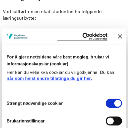
Ved fullført emne skal studenten ha følgjande
læringsutbytte:
Kunnskapar
Studenten
For å gjere nettsidene våre best mogleg, brukar vi
har grunnleggande kunnskap om lydsystemet i
informasjonskapslar (cookiar)
engelsk, ordtilfanget og språket sin grammatiske
struktur
Her kan du velje kva cookiar du vil godkjenne. Du kan
har kunnskap om engelsk som verdsspråk og
når som helst endre tillatinga du gir her.
utviklinga av engelsk som kontaktspråk for
menneske frå ulike land og kulturar og betydninga for
Consent
internasjonalisering innan utdanning og arbeidsliv
Strengt nødvendige cookiar
har kunnskap om samfunnsliv, historie og
Selection
kulturuttrykk i utvalde engelsktalande land
har grunnleggande kunnskap om dei unge si
Brukarinnstillingar
språklæring frå eit andrespråksperspektiv samt