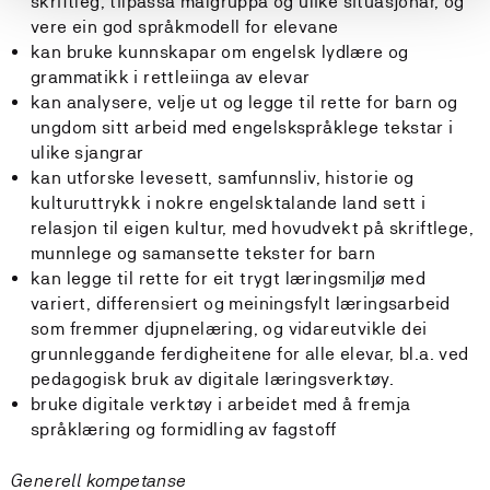
skriftleg, tilpassa målgruppa og ulike situasjonar, og
vere ein god språkmodell for elevane
kan bruke kunnskapar om engelsk lydlære og
grammatikk i rettleiinga av elevar
kan analysere, velje ut og legge til rette for barn og
ungdom sitt arbeid med engelskspråklege tekstar i
ulike sjangrar
kan utforske levesett, samfunnsliv, historie og
kulturuttrykk i nokre engelsktalande land sett i
relasjon til eigen kultur, med hovudvekt på skriftlege,
munnlege og samansette tekster for barn
kan legge til rette for eit trygt læringsmiljø med
variert, differensiert og meiningsfylt læringsarbeid
som fremmer djupnelæring, og vidareutvikle dei
grunnleggande ferdigheitene for alle elevar, bl.a. ved
pedagogisk bruk av digitale læringsverktøy.
bruke digitale verktøy i arbeidet med å fremja
språklæring og formidling av fagstoff
Generell kompetanse