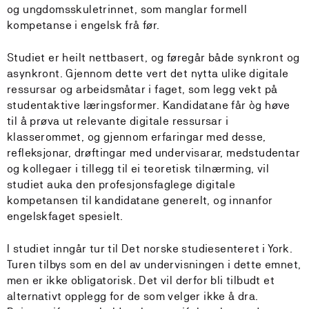
og ungdomsskuletrinnet, som manglar formell
kompetanse i engelsk frå før.
Studiet er heilt nettbasert, og føregår både synkront og
asynkront. Gjennom dette vert det nytta ulike digitale
ressursar og arbeidsmåtar i faget, som legg vekt på
studentaktive læringsformer. Kandidatane får òg høve
til å prøva ut relevante digitale ressursar i
klasserommet, og gjennom erfaringar med desse,
refleksjonar, drøftingar med undervisarar, medstudentar
og kollegaer i tillegg til ei teoretisk tilnærming, vil
studiet auka den profesjonsfaglege digitale
kompetansen til kandidatane generelt, og innanfor
engelskfaget spesielt.
I studiet inngår tur til Det norske studiesenteret i York.
Turen tilbys som en del av undervisningen i dette emnet,
men er ikke obligatorisk. Det vil derfor bli tilbudt et
alternativt opplegg for de som velger ikke å dra.