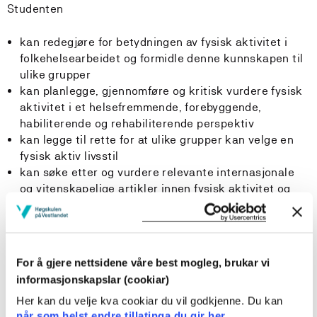
Studenten
kan redegjøre for betydningen av fysisk aktivitet i
folkehelsearbeidet og formidle denne kunnskapen til
ulike grupper
kan planlegge, gjennomføre og kritisk vurdere fysisk
aktivitet i et helsefremmende, forebyggende,
habiliterende og rehabiliterende perspektiv
kan legge til rette for at ulike grupper kan velge en
fysisk aktiv livsstil
kan søke etter og vurdere relevante internasjonale
og vitenskapelige artikler innen fysisk aktivitet og
helse for ulike grupper
kan planlegge, tilrettelegge og gjennomføre
friluftslivsaktiviteter med ulike grupper
For å gjere nettsidene våre best mogleg, brukar vi
Generell kompetanse
informasjonskapslar (cookiar)
Her kan du velje kva cookiar du vil godkjenne. Du kan
Studenten
når som helst endre tillatinga du gir her.