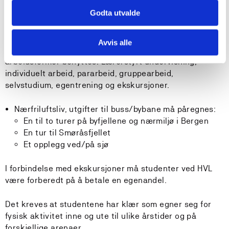
til rette for obligatoriske læringsaktiviteter knyttet opp
Godta utvalde
mot ulike læringsmål for at studentene kan ta en aktiv
rolle i læringsprosessen. Det legges vekt på
studentaktive læringsformer, og det er en forutsetning
Avvis alle
at studentene kan delta i fysisk aktivitet. Følgende
arbeidsformer benyttes: Lærerstyrt undervisning,
individuelt arbeid, pararbeid, gruppearbeid,
selvstudium, egentrening og ekskursjoner.
Nærfriluftsliv, utgifter til buss/bybane må påregnes:
En til to turer på byfjellene og nærmiljø i Bergen
En tur til Smøråsfjellet
Et opplegg ved/på sjø
I forbindelse med ekskursjoner må studenter ved HVL
være forberedt på å betale en egenandel.
Det kreves at studentene har klær som egner seg for
fysisk aktivitet inne og ute til ulike årstider og på
forskjellige arenaer.