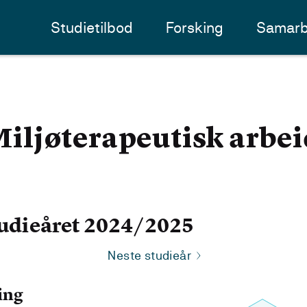
Studietilbod
Forsking
Samarb
jøterapeutisk arbeid
udieåret 2024/2025
Neste studieår
ing