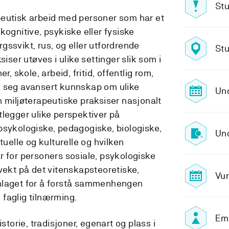
Stu
peutisk arbeid med personer som har et
kognitive, psykiske eller fysiske
ssvikt, rus, og eller utfordrende
Stu
siser utøves i ulike settinger slik som i
r, skole, arbeid, fritid, offentlig rom,
e seg avansert kunnskap om ulike
Und
n miljøterapeutiske praksiser nasjonalt
tlegger ulike perspektiver på
psykologiske, pedagogiske, biologiske,
Und
tuelle og kulturelle og hvilken
r for personers sosiale, psykologiske
vekt på det vitenskapsteoretiske,
Vur
nlaget for å forstå sammenhengen
faglig tilnærming.
Emn
orie, tradisjoner, egenart og plass i