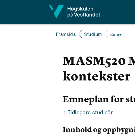
Hopp til innhald
Emne
Framsida
Studium
MASM520 Mil
kontekster
Emneplan for st
Tidlegare studieår
Innhold og oppbygn