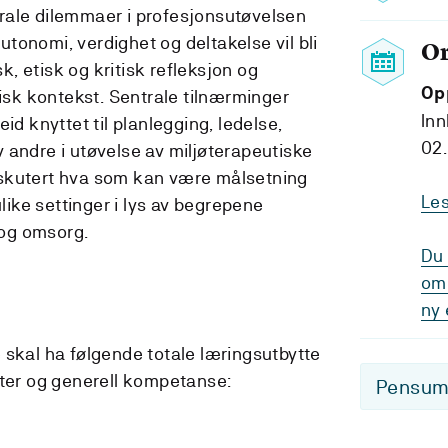
rale dilemmaer i profesjonsutøvelsen
 autonomi, verdighet og deltakelse vil bli
O
sk, etisk og kritisk refleksjon og
Op
tisk kontekst. Sentrale tilnærminger
Inn
id knyttet til planlegging, ledelse,
02.
 andre i utøvelse av miljøterapeutiske
 diskutert hva som kan være målsetning
Le
ulike settinger i lys av begrepene
g og omsorg.
Du 
om 
ny 
 skal ha følgende totale læringsutbytte
eter og generell kompetanse:
Pensum-