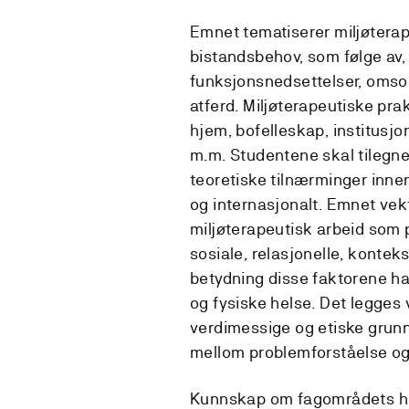
Emnet tematiserer miljøtera
bistandsbehov, som følge av, 
funksjonsnedsettelser, omsorg
atferd. Miljøterapeutiske prak
hjem, bofelleskap, institusjone
m.m. Studentene skal tilegn
teoretiske tilnærminger inne
og internasjonalt. Emnet vek
miljøterapeutisk arbeid som 
sosiale, relasjonelle, konteks
betydning disse faktorene ha
og fysiske helse. Det legges 
verdimessige og etiske grun
mellom problemforståelse og 
Kunnskap om fagområdets hist