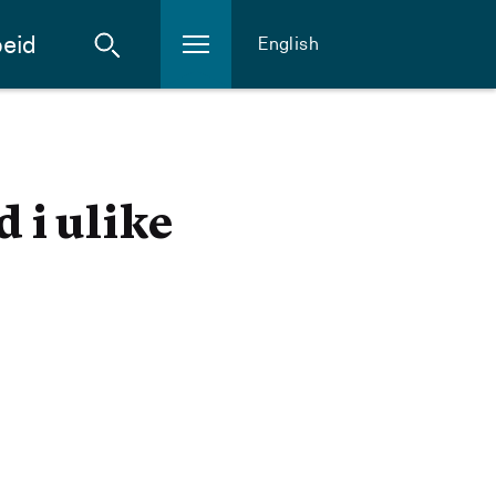
eid
English
 i ulike