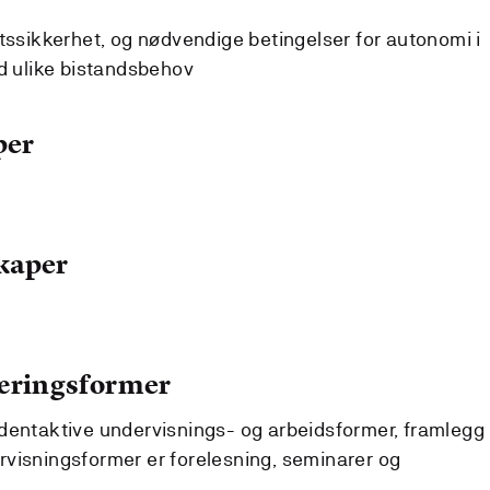
ettssikkerhet, og nødvendige betingelser for autonomi i
 ulike bistandsbehov
per
kaper
læringsformer
dentaktive undervisnings- og arbeidsformer, framlegg
visningsformer er forelesning, seminarer og