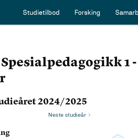
Studietilbod
Forsking
Samarb
pesialpedagogikk 1 -
r
udieåret 2024/2025
Neste studieår
ing