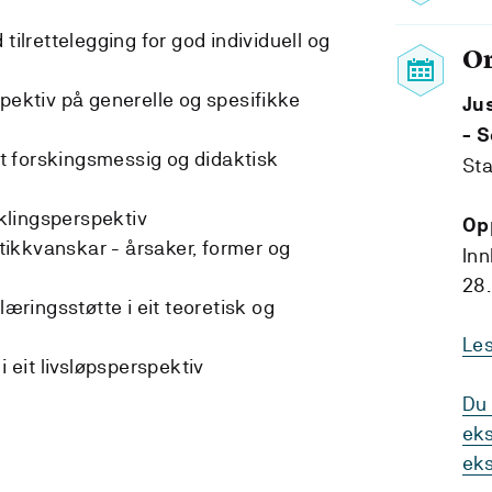
tilrettelegging for god individuell og
O
spektiv på generelle og spesifikke
Ju
- 
eit forskingsmessig og didaktisk
Sta
iklingsperspektiv
Op
ikkvanskar - årsaker, former og
Inn
28.
læringsstøtte i eit teoretisk og
Le
i eit livsløpsperspektiv
Du 
eks
ek