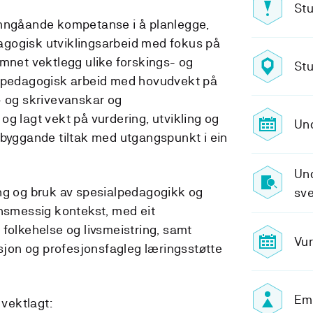
Stu
inngåande kompetanse i å planlegge,
gogisk utviklingsarbeid med fokus på
Emnet vektlegg ulike forskings- og
Stu
alpedagogisk arbeid med hovudvekt på
- og skrivevanskar og
g lagt vekt på vurdering, utvikling og
Und
ebyggande tiltak med utgangspunkt i ein
Und
ng og bruk av spesialpedagogikk og
sve
nnsmessig kontekst, med eit
 folkehelse og livsmeistring, samt
Vur
ksjon og profesjonsfagleg læringsstøtte
Em
 vektlagt: