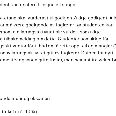
ent kan relatere til eigne erfaringar.
vitetane skal vurderast til godkjent/ikkje godkjent. All
etar må være godkjende av faglærar før studenten kan
ersom ein læringsaktivitet blir vurdert som ikkje
leg tilbakemelding om dette. Studentar som ikkje får
ngsaktivitetar får tilbod om å rette opp feil og manglar (
ativ læringsaktivitet gitt av faglærar. Datoen for nytt
mester og innan gitte fristar, men seinast tre veker fø
erande munneg eksamen.
tekst (+/- 10 %)