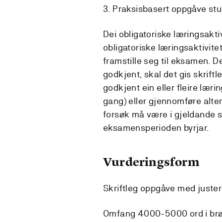
3. Praksisbasert oppgåve stud
Dei obligatoriske læringsakti
obligatoriske læringsaktivit
framstille seg til eksamen. D
godkjent, skal det gis skrift
godkjent ein eller fleire læri
gang) eller gjennomføre altern
forsøk må være i gjeldande se
eksamensperioden byrjar.
Vurderingsform
Skriftleg oppgåve med just
Omfang 4000-5000 ord i brød