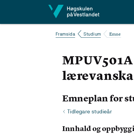
Hopp til innhald
Emne
Framsida
Studium
MPUV501A S
lærevanska
Emneplan for st
Tidlegare studieår
Innhald og oppbygg