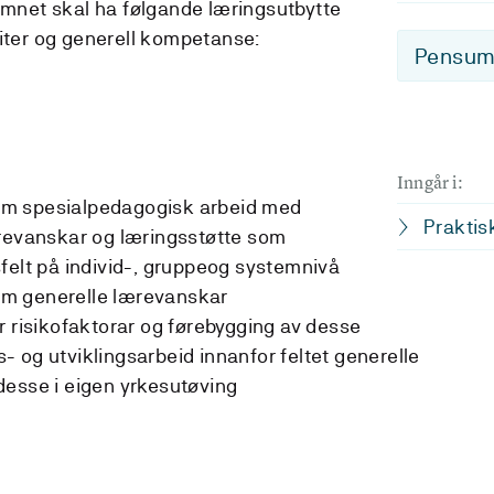
 emnet skal ha følgande læringsutbytte
eiter og generell kompetanse:
Pensum-
Inngår i:
m spesialpedagogisk arbeid med
Praktis
ærevanskar og læringsstøtte som
felt på individ-, gruppeog systemnivå
m generelle lærevanskar
r risikofaktorar og førebygging av desse
 og utviklingsarbeid innanfor feltet generelle
desse i eigen yrkesutøving