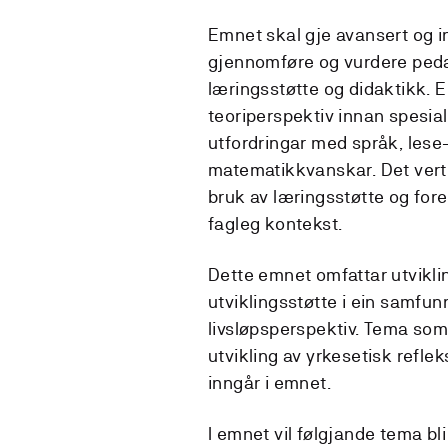
Emnet skal gje avansert og 
gjennomføre og vurdere peda
læringsstøtte og didaktikk. 
teoriperspektiv innan spesi
utfordringar med språk, lese
matematikkvanskar. Det vert o
bruk av læringsstøtte og for
fagleg kontekst.
Dette emnet omfattar utvikli
utviklingsstøtte i ein samfu
livsløpsperspektiv. Tema som
utvikling av yrkesetisk refle
inngår i emnet.
I emnet vil følgjande tema bli