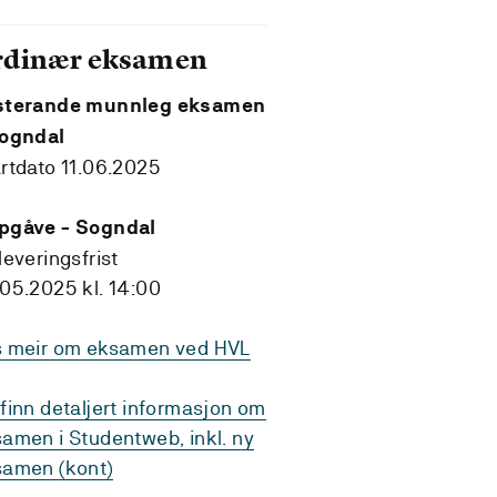
rdinær eksamen
sterande munnleg eksamen
Sogndal
rtdato 11.06.2025
pgåve - Sogndal
leveringsfrist
05.2025 kl. 14:00
s meir om eksamen ved HVL
finn detaljert informasjon om
amen i Studentweb, inkl. ny
samen (kont)