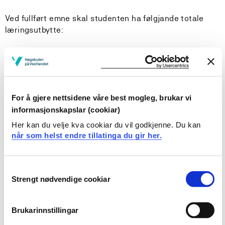
Ved fullført emne skal studenten ha følgjande totale
læringsutbytte:
Kunnskapar
Studenten
For å gjere nettsidene våre best mogleg, brukar vi
kan legge fram og reflektere rundt teoriar om leiing,
informasjonskapslar (cookiar)
læring og kommunikasjon med relevans for coaching
og instruktør-/ /rettleiarrolla innan idrett og trening
Her kan du velje kva cookiar du vil godkjenne. Du kan
har pedagogisk kunnskapsgrunnlag som mogleggjer
når som helst endre tillatinga du gir her.
bevisste refleksjonar og vurderingar for planlegging,
tilrettelegging, gjennomføring og evaluering av idrett-
Consent
og treningsaktivitet
Strengt nødvendige cookiar
Selection
har brei forståing av teoriar og metodar knytt til
idrett og coaching
Brukarinnstillingar
Ferdigheiter