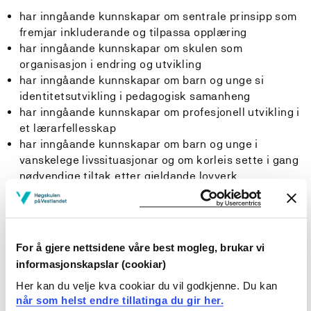
har inngåande kunnskapar om sentrale prinsipp som
fremjar inkluderande og tilpassa opplæring
har inngåande kunnskapar om skulen som
organisasjon i endring og utvikling
har inngåande kunnskapar om barn og unge si
identitetsutvikling i pedagogisk samanheng
har inngåande kunnskapar om profesjonell utvikling i
et lærarfellesskap
har inngåande kunnskapar om barn og unge i
vanskelege livssituasjonar og om korleis sette i gang
nødvendige tiltak etter gjeldande lovverk
Ferdigheiter
Studenten
For å gjere nettsidene våre best mogleg, brukar vi
informasjonskapslar (cookiar)
kan analysere og leggje til rette for læringsprosessar
Her kan du velje kva cookiar du vil godkjenne. Du kan
som tek vare på mangfaldet i elevgruppa
når som helst endre tillatinga du gir her.
kan bruke lokalt arbeids-, kultur- og samfunnsliv i