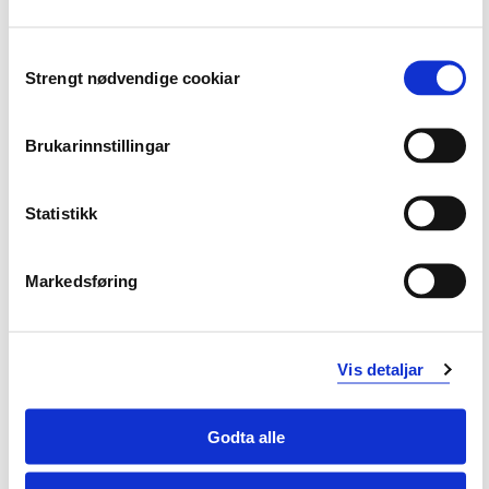
elevane si læring
kan analysere barn og unge si utfalding og leggje til
Consent
rette for kreativitet og skapande verksemd
Strengt nødvendige cookiar
Selection
Generell kompetanse
Brukarinnstillingar
Studenten
Statistikk
kan bidra til kreativitet, nytenking og
innovasjonsprosessar
kan kritisk drøfte skulen og læraren si rolle og
Markedsføring
funksjon i samfunnet med sikte på demokratisk
deltaking, respekt for alle folk, natur og miljø
kan bidra til skulen sitt arbeid med verdigrunnlaget i
Vis detaljar
overordna del av læreplanen, og dei tre tverrfaglege
temaa demokrati og medborgarskap, folkehelse og
livsmeistring og berekraftig utvikling
Godta alle