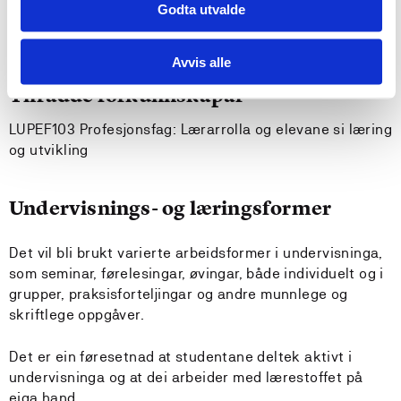
Krav til forkunnskapar
Godta utvalde
Ingen
Avvis alle
Tilrådde forkunnskapar
LUPEF103 Profesjonsfag: Lærarrolla og elevane si læring
og utvikling
Undervisnings- og læringsformer
Det vil bli brukt varierte arbeidsformer i undervisninga,
som seminar, førelesingar, øvingar, både individuelt og i
grupper, praksisforteljingar og andre munnlege og
skriftlege oppgåver.
Det er ein føresetnad at studentane deltek aktivt i
undervisninga og at dei arbeider med lærestoffet på
eiga hand.