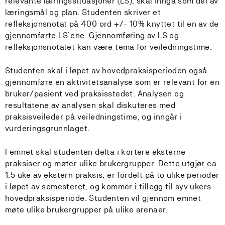
relevante læringssituasjoner (LS), skal inngå som del av
læringsmål og plan. Studenten skriver et
refleksjonsnotat på 400 ord +/- 10% knyttet til en av de
gjennomførte LS`ene. Gjennomføring av LS og
refleksjonsnotatet kan være tema for veiledningstime.
Studenten skal i løpet av hovedpraksisperioden også
gjennomføre en aktivitetsanalyse som er relevant for en
bruker/pasient ved praksisstedet. Analysen og
resultatene av analysen skal diskuteres med
praksisveileder på veiledningstime, og inngår i
vurderingsgrunnlaget.
I emnet skal studenten delta i kortere eksterne
praksiser og møter ulike brukergrupper. Dette utgjør ca
1.5 uke av ekstern praksis, er fordelt på to ulike perioder
i løpet av semesteret, og kommer i tillegg til syv ukers
hovedpraksisperiode. Studenten vil gjennom emnet
møte ulike brukergrupper på ulike arenaer.