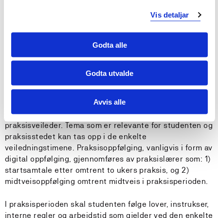
akademisk skriving. Hensikten med tilbakemeldingen er
at studenten skal kunne få en forståelse av hva som er
Vis detaljar
bra og hva som er mangelfullt i besvarelsene. Det
forventes at studentene skal bruke og jobbe videre med
Godta alle
tilbakemeldingene for å forbedre andre påfølgende
skriftlige oppgaver og eksamener, og at studenten må
bruke og forholde seg til tilbakemeldingen på mål og
Godta utvalde
plan for å oppnå relevante læringsutbytter for
praksisperioden.
Avvis alle
Læringsmål og plan følges opp av både praksislærer og
praksisveileder. Tema som er relevante for studenten og
praksisstedet kan tas opp i de enkelte
veiledningstimene. Praksisoppfølging, vanligvis i form av
digital oppfølging, gjennomføres av praksislærer som: 1)
startsamtale etter omtrent to ukers praksis, og 2)
midtveisoppfølging omtrent midtveis i praksisperioden.
I praksisperioden skal studenten følge lover, instrukser,
interne regler og arbeidstid som gjelder ved den enkelte