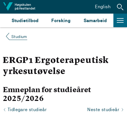
Hopp til innhald
English
Studietilbod
Forsking
Samarbeid
Studium
ERGP1 Ergoterapeutisk
yrkesutøvelse
Emneplan for studieåret
2025/2026
Tidlegare studieår
Neste studieår