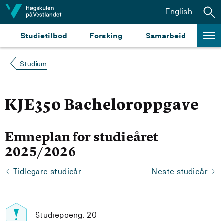
Hopp til innhald
English
Studietilbod
Forsking
Samarbeid
Studium
KJE350 Bacheloroppgave
Emneplan for studieåret
2025/2026
Tidlegare studieår
Neste studieår
Studiepoeng: 20