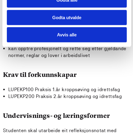
Godta alle
Studenten
Godta utvalde
kan drøfte undervisning, læring og fag i lys av
aktuelle læreplanar og profesjonsetiske perspektiv
kan reflektere over eigen læraridentitet,
Avvis alle
kommunikasjons- og relasjonskompetanse
kan opptre profesjonelt og rette seg etter gjeldande
normer, reglar og lover i arbeidslivet
Krav til forkunnskapar
LUPEKP100 Praksis 1.år kroppsøving og idrettsfag
LUPEKP200 Praksis 2.år kroppsøving og idrettsfag
Undervisnings- og læringsformer
Studenten skal utarbeide eit refleksjonsnotat med