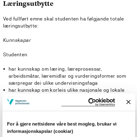
Læringsutbytte
Ved fullført emne skal studenten ha følgjande totale
læringsutbytte:
Kunnskapar
Studenten
har kunnskap om læring, læreprosessar,
arbeidsmåtar, læremidlar og vurderingsformer som
særpregar dei ulike undervisningsfaga
har kunnskap om korleis ulike nasjonale og lokale
satsingsområde kan ha betydning for styrking av
elevane si læring
har kunnskap om tilpassa opplæring og utvikling av
gode læringsmiljø
For å gjere nettsidene våre best mogleg, brukar vi
har kunnskap om skulen sitt lovverk og barn si rett til
informasjonskapslar (cookiar)
medverknad