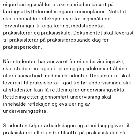
eigne læringsmål før praksisperioden basert på
læringsutbytteformuleringane i emneplanen. Notatet
skal innehalde refleksjon over læringsmåla og
forventningar til eiga læring, medstudentar,
praksislærar og praksisskule. Dokumentet skal leverast
til praksislærar på praksisførebuande dag før
praksisperioden.
Når studenten har ansvaret for ei undervisningsøkt,
skal studenten lage eit planleggingsdokument åleine
eller i samarbeid med medstudentar. Dokumentet skal
leverast til praksislærar i god tid før undervisninga slik
at studenten kan få rettleiing før undervisningsøkta.
Rettleiing etter gjennomført undervisning skal
innehalde refleksjon og evaluering av
undervisningsøkta.
Studenten følger arbeidsdagen og arbeidsoppgåver til
praksislærar eller andre tilsette på praksisskulen så