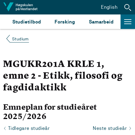
Hopp til innhald
English
Studietilbod
Forsking
Samarbeid
Studium
MGUKR201A KRLE 1,
emne 2 - Etikk, filosofi og
fagdidaktikk
Emneplan for studieåret
2025/2026
Tidlegare studieår
Neste studieår