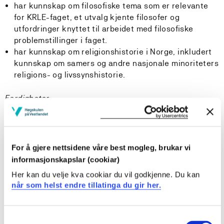
har kunnskap om filosofiske tema som er relevante
for KRLE-faget, et utvalg kjente filosofer og
utfordringer knyttet til arbeidet med filosofiske
problemstillinger i faget.
har kunnskap om religionshistorie i Norge, inkludert
kunnskap om samers og andre nasjonale minoriteters
religions- og livssynshistorie.
Ferdigheter
Studenten
kan planlegge, gjennomføre og kritisk vurdere
For å gjere nettsidene våre best mogleg, brukar vi
undervisning for den enkelte elev med utgangspunkt i
informasjonskapslar (cookiar)
varierte og læringsfremmende arbeidsmåter,
Her kan du velje kva cookiar du vil godkjenne. Du kan
grunnleggende ferdigheter og innhold og sentrale mål
når som helst endre tillatinga du gir her.
i faget.
kan kritisk vurdere digitale læremidler.
kan anvende normative og deskriptive etiske teorier i
Consent