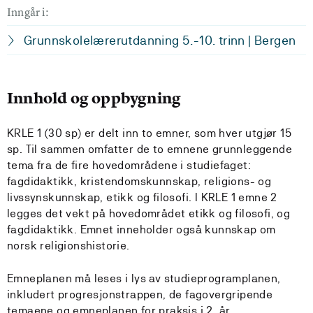
Inngår i:
Grunnskolelærerutdanning 5.-10. trinn | Bergen
Innhold og oppbygning
KRLE 1 (30 sp) er delt inn to emner, som hver utgjør 15
sp. Til sammen omfatter de to emnene grunnleggende
tema fra de fire hovedområdene i studiefaget:
fagdidaktikk, kristendomskunnskap, religions- og
livssynskunnskap, etikk og filosofi. I KRLE 1 emne 2
legges det vekt på hovedområdet etikk og filosofi, og
fagdidaktikk. Emnet inneholder også kunnskap om
norsk religionshistorie.
Emneplanen må leses i lys av studieprogramplanen,
inkludert progresjonstrappen, de fagovergripende
temaene og emneplanen for praksis i 2. år.