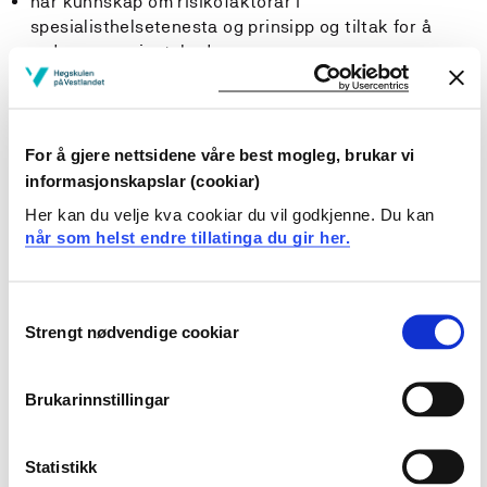
har kunnskap om risikofaktorar i
spesialisthelsetenesta og prinsipp og tiltak for å
redusere pasientskader
har kunnskap om helse- og sosialpolitikk, inkludert
gjeldande myndigheitskrav
har kunnskap om kva tyding kultur- og
språkbakgrunn har for sjukdomsforståing og
For å gjere nettsidene våre best mogleg, brukar vi
likeverdige tenester
informasjonskapslar (cookiar)
har brei kunnskap om psykisk helse
Her kan du velje kva cookiar du vil godkjenne. Du kan
når som helst endre tillatinga du gir her.
Ferdigheiter:
Studenten…
Consent
Strengt nødvendige cookiar
Selection
kan finne, vurdere og vise til fagleg kunnskap og
relevante resultat frå forskings- og utviklingsarbeid
Brukarinnstillingar
Generell kompetanse:
Statistikk
Studenten…