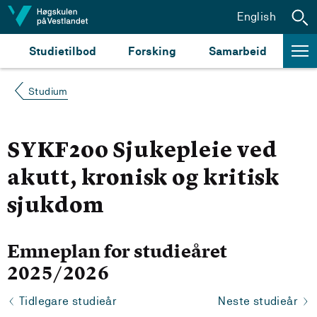
Hopp til innhald
English
Studietilbod
Forsking
Samarbeid
Studium
SYKF200 Sjukepleie ved
akutt, kronisk og kritisk
sjukdom
Emneplan for studieåret
2025/2026
Tidlegare studieår
Neste studieår