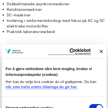
Dobbeltmatede asynkronmaskiner
Reluktansmaskiner
DC-maskiner
Innføring i omformerteknologi med fokus på AC og DC
elektriske motordrifter
Praktisk laboratoriearbeid
Læringsutbytte
Kunnskaper
For å gjere nettsidene våre best mogleg, brukar vi
Studenten har kunnskap om oppbygning og drift av
informasjonskapslar (cookiar)
elektriske maskiner.
Studenten har grunnleggende kunnskap om
Her kan du velje kva cookiar du vil godkjenne. Du kan
når som helst endre tillatinga du gir her.
elektriske maskiners plass og betydning i
elektrisitetsforsyning og industri.
Consent
Ferdigheter
Strengt nødvendige cookiar