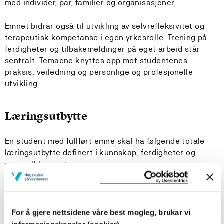
med individer, par, familier og organisasjoner.
Emnet bidrar også til utvikling av selvrefleksivitet og
terapeutisk kompetanse i egen yrkesrolle. Trening på
ferdigheter og tilbakemeldinger på eget arbeid står
sentralt. Temaene knyttes opp mot studentenes
praksis, veiledning og personlige og profesjonelle
utvikling.
Læringsutbytte
En student med fullført emne skal ha følgende totale
læringsutbytte definert i kunnskap, ferdigheter og
generell kompetanse:
Kunnskap:
Studenten…
kan analysere og kritisk drøfte bruk av
For å gjere nettsidene våre best mogleg, brukar vi
tilbakemeldingsverktøy i tjenester