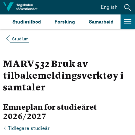
Hopp til innhald
English
Studietilbod
Forsking
Samarbeid
Studium
MARV532 Bruk av
tilbakemeldingsverktøy i
samtaler
Emneplan for studieåret
2026/2027
Tidlegare studieår