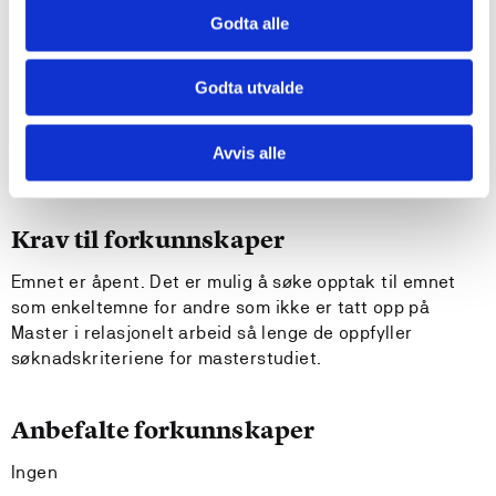
terapi og andre profesjonelle samtaler
Godta alle
har kunnskap om hvordan bruk av feedback-
informerte verktøy kan kvalitetssikre relasjonelle
Godta utvalde
samtaler
kan identifisere og analysere utfordringer og etiske
dilemmaer ved bruk av feedbackinformerte verktøy i
Avvis alle
forskjellige kontekster
Krav til forkunnskaper
Emnet er åpent. Det er mulig å søke opptak til emnet
som enkeltemne for andre som ikke er tatt opp på
Master i relasjonelt arbeid så lenge de oppfyller
søknadskriteriene for masterstudiet.
Anbefalte forkunnskaper
Ingen