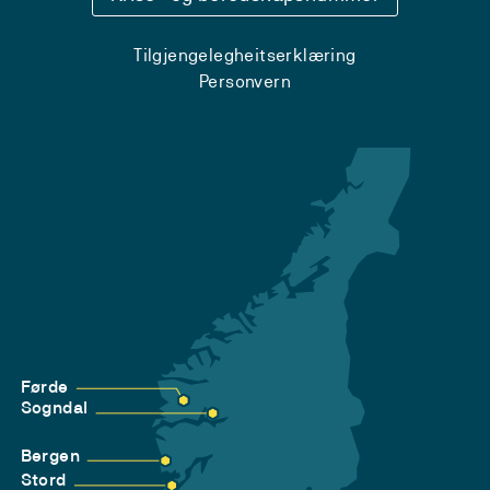
Tilgjengelegheitserklæring
Personvern
Førde
Sogndal
Bergen
Stord