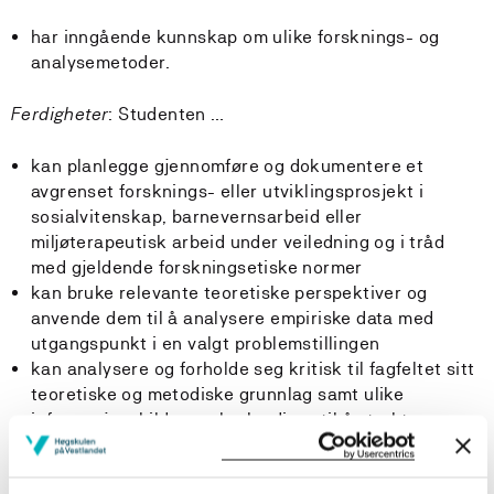
har inngående kunnskap om ulike forsknings- og
analysemetoder.
Ferdigheter
: Studenten …
kan planlegge gjennomføre og dokumentere et
avgrenset forsknings- eller utviklingsprosjekt i
sosialvitenskap, barnevernsarbeid eller
miljøterapeutisk arbeid under veiledning og i tråd
med gjeldende forskningsetiske normer
kan bruke relevante teoretiske perspektiver og
anvende dem til å analysere empiriske data med
utgangspunkt i en valgt problemstillingen
kan analysere og forholde seg kritisk til fagfeltet sitt
teoretiske og metodiske grunnlag samt ulike
informasjonskilder, og bruke disse til å strukturere og
formulere faglige argument
kan bruke relevante forskingsmetoder til å analysere