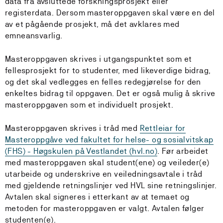
data fra avsluttede forskningsprosjekt eller
registerdata. Dersom masteroppgaven skal være en del
av et pågående prosjekt, må det avklares med
emneansvarlig.
Masteroppgaven skrives i utgangspunktet som et
fellesprosjekt for to studenter, med likeverdige bidrag,
og det skal vedlegges en felles redegjørelse for den
enkeltes bidrag til oppgaven. Det er også mulig å skrive
masteroppgaven som et individuelt prosjekt.
Masteroppgaven skrives i tråd med
Rettleiar for
Masteroppgåve ved fakultet for helse- og sosialvitskap
(FHS) - Høgskulen på Vestlandet (hvl.no)
. Før arbeidet
med masteroppgaven skal student(ene) og veileder(e)
utarbeide og underskrive en veiledningsavtale i tråd
med gjeldende retningslinjer ved HVL sine retningslinjer.
Avtalen skal signeres i etterkant av at temaet og
metoden for masteroppgaven er valgt. Avtalen følger
studenten(e).