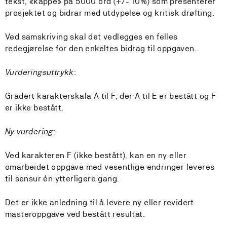
tekst, «kappe» på 5000 ord (+/- 10%) som presenterer
prosjektet og bidrar med utdypelse og kritisk drøfting.
Ved samskriving skal det vedlegges en felles
redegjørelse for den enkeltes bidrag til oppgaven.
Vurderingsuttrykk
:
Gradert karakterskala A til F, der A til E er bestått og F
er ikke bestått.
Ny vurdering
:
Ved karakteren F (ikke bestått), kan en ny eller
omarbeidet oppgave med vesentlige endringer leveres
til sensur én ytterligere gang.
Det er ikke anledning til å levere ny eller revidert
masteroppgave ved bestått resultat.