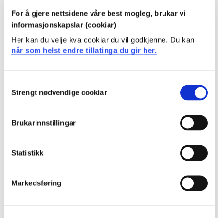
vitenskapelige problemstillinger på en selvstendig
måte
For å gjere nettsidene våre best mogleg, brukar vi
kan reflektere over og ta hensyn til forskningsetiske
informasjonskapslar (cookiar)
problemstillinger knyttet til forskning på sårbare
Her kan du velje kva cookiar du vil godkjenne. Du kan
grupper
når som helst endre tillatinga du gir her.
kan vurdere hva som er hensiktsmessig design,
datainnsamlingsmetode og analysemetode ut fra den
Consent
valgte problemstillingen
Strengt nødvendige cookiar
Selection
kan systematisk og kritisk analysere faglige
problemstillinger og egne data
Brukarinnstillingar
Generell kompetanse
:
Statistikk
Studenten …
kan anvende kunnskaper og ferdigheter om barn,
Markedsføring
unge og familier i utsatte livssituasjoner,
miljøterapeutisk arbeid eller sosialvitenskap på nye
områder for å gjennomføre avanserte