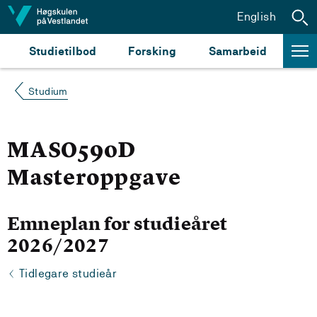
Hopp til innhald
English
Studietilbod
Forsking
Samarbeid
Studium
MASO590D
Masteroppgave
Emneplan for studieåret
2026/2027
Tidlegare studieår