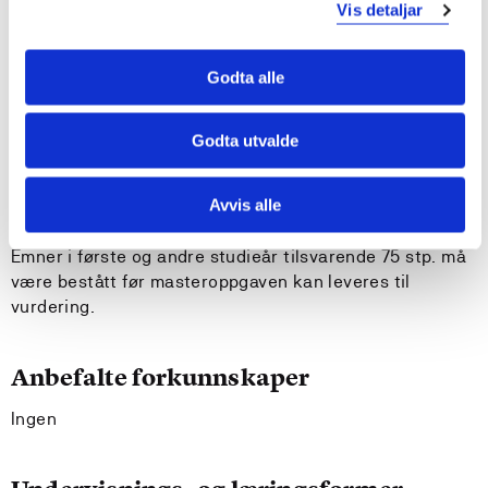
Vis detaljar
arbeidsoppgaver og prosjekter
kan kommunisere om analyser og konklusjoner ut fra
eksisterende forskning og ulike perspektiv på barn,
Godta alle
unge og familier i utsatte livssituasjoner,
miljøterapeutisk arbeid eller sosialvitenskap med
Godta utvalde
fagfelt, interesseorganisasjoner og til allmennheten
Avvis alle
Krav til forkunnskaper
Emner i første og andre studieår tilsvarende 75 stp. må
være bestått før masteroppgaven kan leveres til
vurdering.
Anbefalte forkunnskaper
Ingen