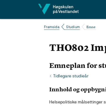
Hopp til innhald
Emne
Framsida
Studium
THO802 Imp
Emneplan for st
Tidlegare studieår
Innhold og oppbygn
Helsepolitiske målsettinger s