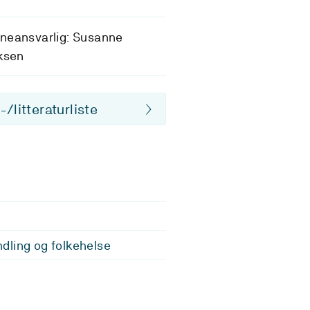
neansvarlig: Susanne
ksen
/litteraturliste
e
ling og folkehelse