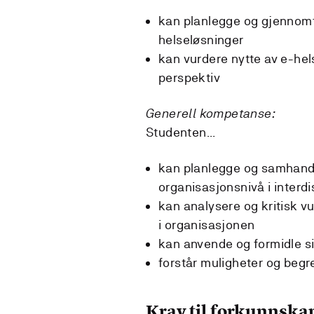
kan planlegge og gjennomf
helseløsninger
kan vurdere nytte av e-hels
perspektiv
Generell kompetanse:
Studenten...
kan planlegge og samhandl
organisasjonsnivå i interd
kan analysere og kritisk v
i organisasjonen
kan anvende og formidle s
forstår muligheter og begr
Krav til forkunnska