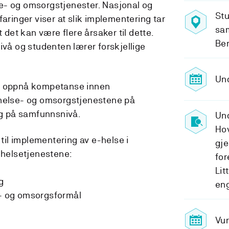
e- og omsorgstjenester. Nasjonal og
Stu
faringer viser at slik implementering tar
sam
t det kan være flere årsaker til dette.
Be
ivå og studenten lærer forskjellige
Und
et oppnå kompetanse innen
 helse- og omsorgstjenestene på
og på samfunnsnivå.
Und
Hov
til implementering av e-helse i
gje
helsetjenestene:
fo
Lit
g
eng
e- og omsorgsformål
Vur