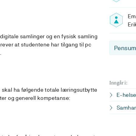
Em
Eri
igitale samlinger og en fysisk samling
rever at studentene har tilgang til pc
Pensum-
.
Inngår i:
 skal ha følgende totale læringsutbytte
E-hels
eter og generell kompetanse:
Samhand