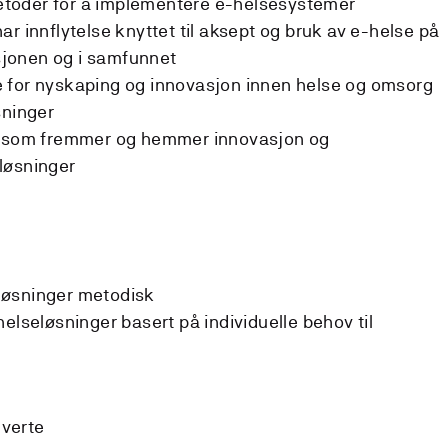
 metoder for å implementere e-helsesystemer
r innflytelse knyttet til aksept og bruk av e-helse på
asjonen og i samfunnet
 for nyskaping og innovasjon innen helse og omsorg
sninger
er som fremmer og hemmer innovasjon og
løsninger
løsninger metodisk
elseløsninger basert på individuelle behov til
lverte