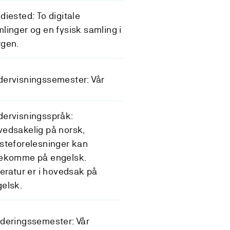
diested: To digitale
linger og en fysisk samling i
rgen.
ervisningssemester: Vår
ervisningsspråk:
edsakelig på norsk,
steforelesninger kan
rekomme på engelsk.
teratur er i hovedsak på
elsk.
deringssemester: Vår