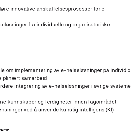
øre innovative anskaffelsesprosesser for e-
eløsninger fra individuelle og organisatoriske
e om implementering av e-helseløsninger på individ 
isiplinært samarbeid
urdere integrering av e-helseløsninger i øvrige systeme
ine kunnskaper og ferdigheter innen fagområdet
ensninger ved å anvende kunstig intelligens (KI)
per