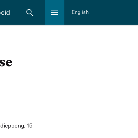
eid
English
se
diepoeng: 15