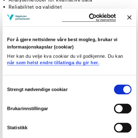
Reliabilitet og validitet
Forskningsetikk (autonomi, identitet, integritet,
verdighet og menneskerettigheter)
Læringsutbytte
For å gjere nettsidene våre best mogleg, brukar vi
informasjonskapslar (cookiar)
Her kan du velje kva cookiar du vil godkjenne. Du kan
En student med fullført emne gir følgende
når som helst endre tillatinga du gir her.
læringsutbytte definert i kunnskap, ferdigheter og
generell kompetanse:
Consent
Kunnskap: Studenten...
Strengt nødvendige cookiar
Selection
kan gjøre rede for ulike studiedesign og type
forskningsspørsmål de er egnet til å svare på
Brukarinnstillingar
har inngående kjennskap til prinsippene for å arbeide
kunnskapsbasert, inkludert systematisk innhenting
Statistikk
og vurdering av ny kunnskap, og sjekklister for kritisk
vurdering av forsknings rtikler