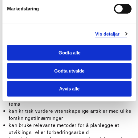
har inngående kunnskap om klinisk audit som en
Markedsføring
systematisk metode for kvalitetsutvikling og
forbedring
kjenner til de vanlige deskriptive mål, forstår
forutsetningen for generalisering av resultater og
Vis detaljar
prinsippene bak viktige statistiske tester
kjenner til de vanligste kvalitative analyser av data
Godta alle
som brukes i kvalitative forskning
Ferdigheter: Studenten...
Godta utvalde
kan bruke relevante metoder for å gjøre systematisk
Avvis alle
søk i medisinske og helsefaglige databaser og
redegjøre for kunnskapsstatus innen et avgrenset
tema
kan kritisk vurdere vitenskapelige artikler med ulike
forskningstilnærminger
kan bruke relevante metoder for å planlegge et
utviklings- eller forbedringsarbeid