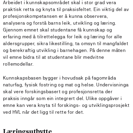
Arbeidet i kunnskapsområdet skal i stor grad vera
praktisk retta og knyta til praksisfeltet. Ein viktig del av
profesjonskompetansen er å kunna observera,
analysera og forstå barns leik, utvikling og læring.
Gjennom emnet skal studentane få kunnskap og
erfaring med å tilrettelegga for leik og læring for alle
aldersgrupper, sikra likestilling, ta omsyn til mangfaldet
og berekraftig utvikling i barnehagen. På denne måten
vil emne bidra til at studentane blir medvitne
rollemodellar.
Kunnskapsbasen bygger i hovudsak på fagområda
naturfag, fysisk fostring og mat og helse. Undervisninga
skal vere forskingsbasert og profesjonsretta der
praksis inngår som ein integrert del. Ulike oppgåver i
emne kan vera knyta til forskings- og utviklingsprosjekt
ved HVL når det ligg til rette for det.
Læringsutbytte