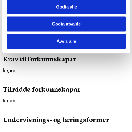
meistrar norsk språk på ein kvalifisert måte i
Godta alle
profesjonssamanheng
kan formidle sentralt fagstoff muntleg og skriftleg,
Godta utvalde
kan delta i faglege diskusjonar innanfor utdanningas
ulike fagområder og dele sine kunnskapar og
erfaringar med andre
Avvis alle
Krav til forkunnskapar
Ingen
Tilrådde forkunnskapar
Ingen
Undervisnings- og læringsformer