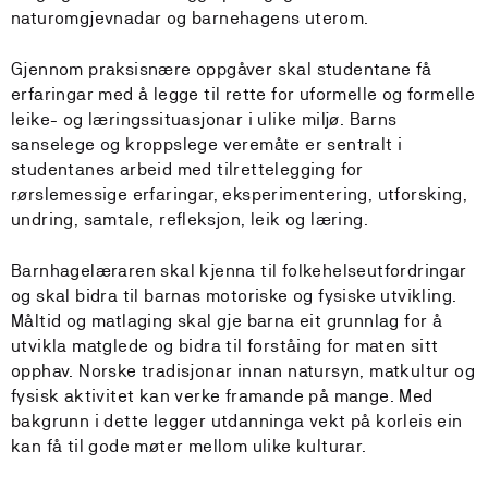
naturomgjevnadar og barnehagens uterom.
Gjennom praksisnære oppgåver skal studentane få
erfaringar med å legge til rette for uformelle og formelle
leike- og læringssituasjonar i ulike miljø. Barns
sanselege og kroppslege veremåte er sentralt i
studentanes arbeid med tilrettelegging for
rørslemessige erfaringar, eksperimentering, utforsking,
undring, samtale, refleksjon, leik og læring.
Barnhagelæraren skal kjenna til folkehelseutfordringar
og skal bidra til barnas motoriske og fysiske utvikling.
Måltid og matlaging skal gje barna eit grunnlag for å
utvikla matglede og bidra til forståing for maten sitt
opphav. Norske tradisjonar innan natursyn, matkultur og
fysisk aktivitet kan verke framande på mange. Med
bakgrunn i dette legger utdanninga vekt på korleis ein
kan få til gode møter mellom ulike kulturar.