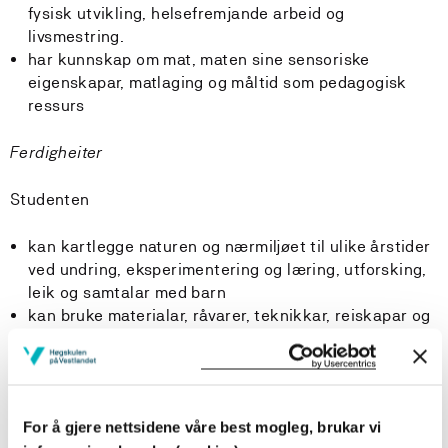
fysisk utvikling, helsefremjande arbeid og
livsmestring.
har kunnskap om mat, maten sine sensoriske
eigenskapar, matlaging og måltid som pedagogisk
ressurs
Ferdigheiter
Studenten
kan kartlegge naturen og nærmiljøet til ulike årstider
ved undring, eksperimentering og læring, utforsking,
leik og samtalar med barn
kan bruke materialar, råvarer, teknikkar, reiskapar og
lokale naturressursar i praktisk arbeid med barn
kan planlegga og gjennomføra faglege aktivitetar
med barnegrupper av ulik alder og kritisk vurdere
eigen pedagogiske leiing og praksis
For å gjere nettsidene våre best mogleg, brukar vi
kan legge til rette for fysisk aktivitet, varierte måltid