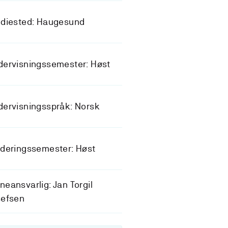
udiested: Haugesund
dervisningssemester: Høst
ervisningsspråk: Norsk
deringssemester: Høst
eansvarlig: Jan Torgil
sefsen