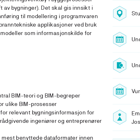
t av bygninger). Det skal gis innsikt i
St
nnføring til modellering i programvaren
 branntekniske applikasjoner ved bruk
smodeller som informasjonskilde for
Un
Und
Vur
ntral BIM-teori og BIM-begreper
or ulike BIM-prosesser
for relevant bygningsinformasjon for
Emn
, rådgivende ingeniører og entreprenører
Jo
 mest benyttede dataformater innen