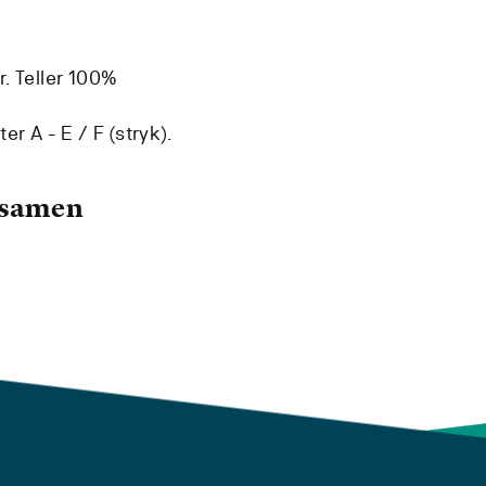
. Teller 100%
r A - E / F (stryk).
ksamen