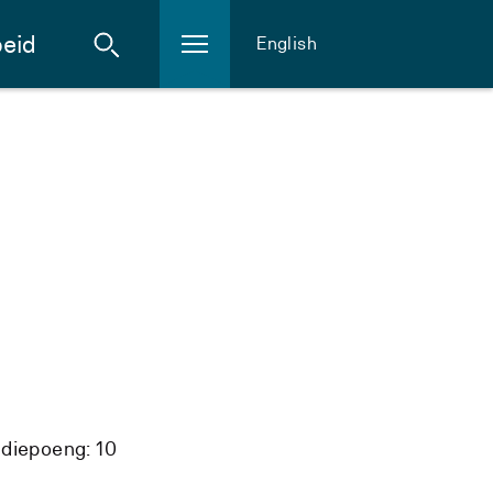
eid
English
diepoeng: 10