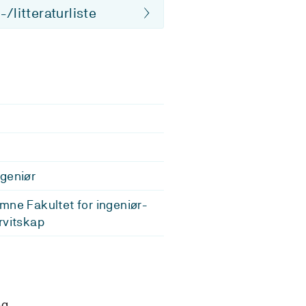
/litteraturliste
geniør
mne Fakultet for ingeniør-
rvitskap
og