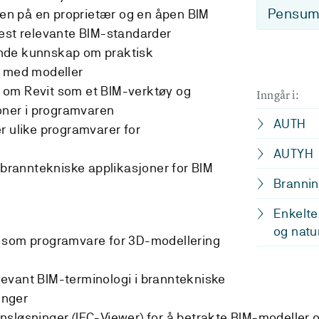
Pensum-
llen på en proprietær og en åpen BIM
mest relevante BIM-standarder
nde kunnskap om praktisk
d med modeller
 om Revit som et BIM-verktøy og
Inngår i:
joner i programvaren
AUTH
r ulike programvarer for
AUTYH
e branntekniske applikasjoner for BIM
Brannin
Enkelte
og natu
 som programvare for 3D-modellering
evant BIM-terminologi i branntekniske
enger
sløsninger (IFC-Viewer) for å betrakte BIM-modeller 