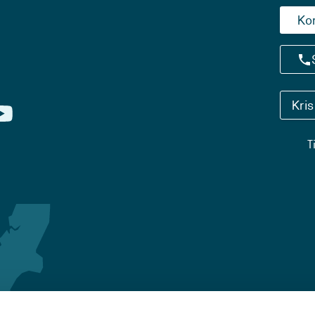
Ko
Kri
T