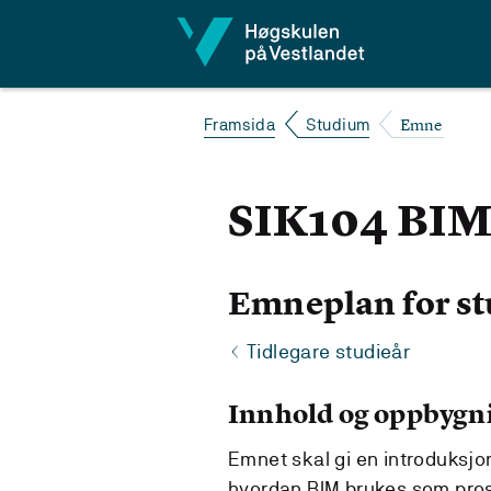
Hopp til innhald
Emne
Framsida
Studium
SIK104 BIM
Emneplan for st
Tidlegare studieår
Innhold og oppbygn
Emnet skal gi en introduksjon
hvordan BIM brukes som pros