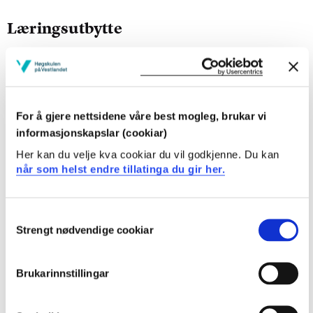
Læringsutbytte
Etter å ha fullført dette emnet skal studenten kunne:
Kunnskapar
For å gjere nettsidene våre best mogleg, brukar vi
Beskrive kontrakten (interface) til standard
informasjonskapslar (cookiar)
abstrakte datatypar
Her kan du velje kva cookiar du vil godkjenne. Du kan
Forklare oppbygging og virkemåte av grunnleggande
når som helst endre tillatinga du gir her.
datastrukturar
Forklare prinsipp og omgrep som ligg til grunn for
analyse av effektivitet
Consent
Strengt nødvendige cookiar
Selection
Ferdigheiter
Brukarinnstillingar
Implementere abstrakte datatypar og datastrukturar
Vurdere effektivitet for algoritmar og operasjonar på
datastrukturar