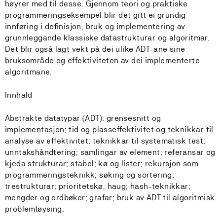
høyrer med til desse. Gjennom teori og praktiske
programmeringseksempel blir det gitt ei grundig
innføring i definisjon, bruk og implementering av
grunnleggande klassiske datastrukturar og algoritmar.
Det blir også lagt vekt på dei ulike ADT-ane sine
bruksområde og effektiviteten av dei implementerte
algoritmane.
Innhald
Abstrakte datatypar (ADT): grensesnitt og
implementasjon; tid og plasseffektivitet og teknikkar til
analyse av effektivitet; teknikkar til systematisk test;
unntakshåndtering; samlingar av element; referansar og
kjeda strukturar; stabel; kø og lister; rekursjon som
programmeringsteknikk; søking og sortering;
trestrukturar; prioritetskø, haug; hash-teknikkar;
mengder og ordbøker; grafar; bruk av ADT til algoritmisk
problemløysing.