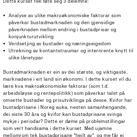
Dette kurset tek føre seg 3 delemne:
Analyse av ulike makroøkonomiske faktorar som
påverkar bustadmarknaden og den gjensidige
påverknaden mellom endring i bustadprisar og
konjunkturutvikling
Verdsetjing av bustader og næringseigedom
Utrekning av kontantstraumar og internrente knytt til
ulike lånetypar
Bustadmarknaden er ein av dei største, og viktigaste,
marknadene i eit land sin økonomi. I dette kurset vil du
lære kva makroøkonomiske faktorar (som t.d.
arbeidsløyse og rentepolitikk) som påverkar talet på
omsette bustader og prisutviklinga på desse. Kvifor har
bustadprisane i Noreg auka, nesten samanhengande,
dei siste 30 åra og kvifor kan bustadprisane svinga
mykje i periodar? Dette er døme på problemstillingar
som vert handsama i dette kurset. Med ujamne
mellomrom tek bustadprisane "heilt av", og me får ei