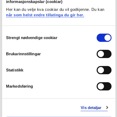
informasjonskapslar (cookiar)
typar av lån med periodevis renteregulering med
høvesvis rentetak og tak på terminbeløpet.
Her kan du velje kva cookiar du vil godkjenne. Du kan
når som helst endre tillatinga du gir her.
Læringsutbytte
Consent
Strengt nødvendige cookiar
Kunnskapar:
Selection
forstå kva for makroøkonomiske storleikar som
Brukarinnstillingar
påverkar omsetnaden og prisen på bustader og
næringseigedomar
Forstå den historiske utviklinga i bustadprisane
Statistikk
Kjenna til ulike verdsetjingsmetodar for
bustadeigedomar
Markedsføring
Kjenna til korleis ein fastset avkastingskravet og
korleis ein verdset ein næringseigedom
Dugleikar:
Vis detaljar