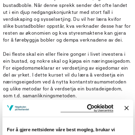
bustadboble. Når denne sprekk sender det ofte landet
ut i ein djup nedgangskonjunktur med stort fall i
verdiskaping og sysselsetjing. Du vil her læra kvifor
slike bustadbobler oppstår, kva verknader desse har for
resten av økonomien og kva styresmaktene kan gjera
for å førebyggja bobler og dempa verknadene av dei.
Dei fleste skal ein eller fleire gonger i livet investera i
ein bustad, og nokre skal og kjøpa ein næringseigedom.
For eigedomsmeklarar er verdsetjing av eigedomar ein
del av yrket. I dette kurset vil du læra å verdsetja ein
næringseigedom ved å nytta kontantstraumsmetoden
og ulike metodar for å verdsetja ein bustadeigedom,
som t.d. samanlikningsmetoden.
Kjøp av bustad, fritidseigedom, næringsbygg og andre
store investeringar vert oftast delvis finansiert med lån.
Kurset inneheld difor ei innføring i utrekning av
For å gjere nettsidene våre best mogleg, brukar vi
terminbeløp og internrente for fastrentelån og ulike