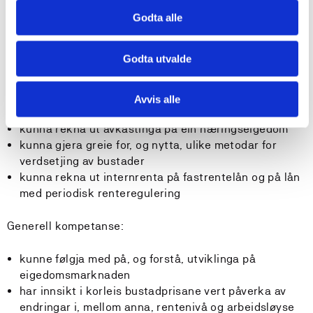
Kunna analysera korleis endringar i
makroøkonomiske storleikar som m.a. rente,
Godta alle
arbeidsløyse, sysselsetjing, inflasjon og forventningar
påverkar omsetnaden av bustader og bustadprisane
Godta utvalde
Kunna gjera greie for kva faktorar som høvesvis
skapar ein bustadboble og eit bustadkrakk.
Kunna gjera greie for kva styresmaktene kan gjera
Avvis alle
for å dempa prissvingingane på bustadmarknaden
kunna rekna ut avkastinga på ein næringseigedom
kunna gjera greie for, og nytta, ulike metodar for
verdsetjing av bustader
kunna rekna ut internrenta på fastrentelån og på lån
med periodisk renteregulering
Generell kompetanse:
kunne følgja med på, og forstå, utviklinga på
eigedomsmarknaden
har innsikt i korleis bustadprisane vert påverka av
endringar i, mellom anna, rentenivå og arbeidsløyse