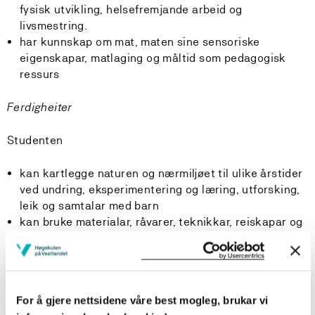
fysisk utvikling, helsefremjande arbeid og
livsmestring.
har kunnskap om mat, maten sine sensoriske
eigenskapar, matlaging og måltid som pedagogisk
ressurs
Ferdigheiter
Studenten
kan kartlegge naturen og nærmiljøet til ulike årstider
ved undring, eksperimentering og læring, utforsking,
leik og samtalar med barn
kan bruke materialar, råvarer, teknikkar, reiskapar og
lokale naturressursar i praktisk arbeid med barn
kan planlegga og gjennomføra faglege aktivitetar
med barnegrupper av ulik alder og kritisk vurdere
eigen pedagogiske leiing og praksis
For å gjere nettsidene våre best mogleg, brukar vi
kan legge til rette for fysisk aktivitet, varierte måltid