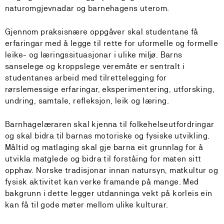
naturomgjevnadar og barnehagens uterom.
Gjennom praksisnære oppgåver skal studentane få
erfaringar med å legge til rette for uformelle og formelle
leike- og læringssituasjonar i ulike miljø. Barns
sanselege og kroppslege veremåte er sentralt i
studentanes arbeid med tilrettelegging for
rørslemessige erfaringar, eksperimentering, utforsking,
undring, samtale, refleksjon, leik og læring.
Barnhagelæraren skal kjenna til folkehelseutfordringar
og skal bidra til barnas motoriske og fysiske utvikling.
Måltid og matlaging skal gje barna eit grunnlag for å
utvikla matglede og bidra til forståing for maten sitt
opphav. Norske tradisjonar innan natursyn, matkultur og
fysisk aktivitet kan verke framande på mange. Med
bakgrunn i dette legger utdanninga vekt på korleis ein
kan få til gode møter mellom ulike kulturar.