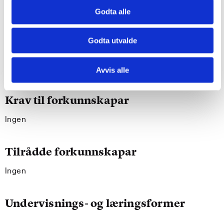
meistrar norsk språk på ein kvalifisert måte i
Godta alle
profesjonssamanheng
kan formidle sentralt fagstoff muntleg og skriftleg,
Godta utvalde
kan delta i faglege diskusjonar innanfor utdanningas
ulike fagområder og dele sine kunnskapar og
erfaringar med andre
Avvis alle
Krav til forkunnskapar
Ingen
Tilrådde forkunnskapar
Ingen
Undervisnings- og læringsformer