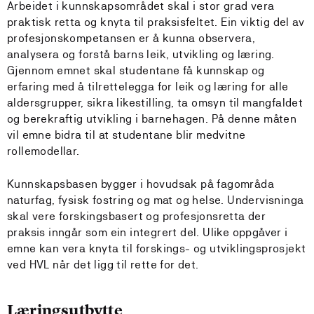
Arbeidet i kunnskapsområdet skal i stor grad vera
praktisk retta og knyta til praksisfeltet. Ein viktig del av
profesjonskompetansen er å kunna observera,
analysera og forstå barns leik, utvikling og læring.
Gjennom emnet skal studentane få kunnskap og
erfaring med å tilrettelegga for leik og læring for alle
aldersgrupper, sikra likestilling, ta omsyn til mangfaldet
og berekraftig utvikling i barnehagen. På denne måten
vil emne bidra til at studentane blir medvitne
rollemodellar.
Kunnskapsbasen bygger i hovudsak på fagområda
naturfag, fysisk fostring og mat og helse. Undervisninga
skal vere forskingsbasert og profesjonsretta der
praksis inngår som ein integrert del. Ulike oppgåver i
emne kan vera knyta til forskings- og utviklingsprosjekt
ved HVL når det ligg til rette for det.
Læringsutbytte