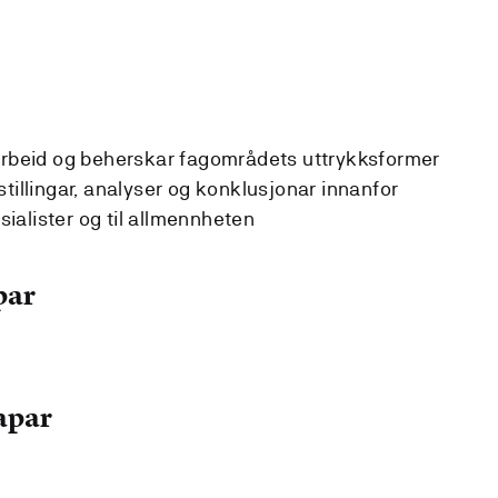
 arbeid og beherskar fagområdets uttrykksformer
tillingar, analyser og konklusjonar innanfor
alister og til allmennheten
par
apar