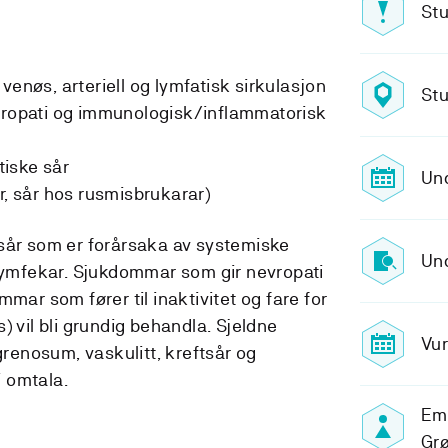
Stu
venøs, arteriell og lymfatisk sirkulasjon
Stu
evropati og immunologisk/inflammatorisk
iske sår
Und
r, sår hos rusmisbrukarar)
sår som er forårsaka av systemiske
Und
 lymfekar. Sjukdommar som gir nevropati
mar som fører til inaktivitet og fare for
) vil bli grundig behandla. Sjeldne
Vur
enosum, vaskulitt, kreftsår og
i omtala.
Em
Gr