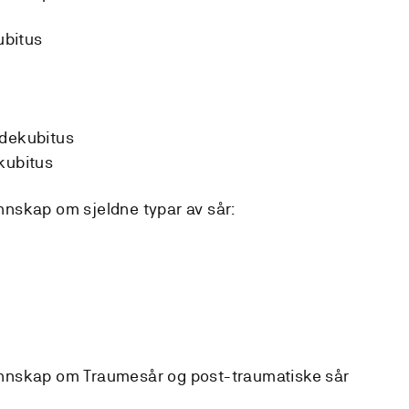
ubitus
 dekubitus
kubitus
nskap om sjeldne typar av sår:
nnskap om Traumesår og post-traumatiske sår