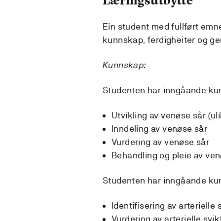
Læringsutbytte
Ein student med fullført emne
kunnskap, ferdigheiter og g
Kunnskap:
Studenten har inngåande ku
Utvikling av venøse sår (ul
Inndeling av venøse sår
Vurdering av venøse sår
Behandling og pleie av ven
Studenten har inngåande kun
Identifisering av arterielle 
Vurdering av arterielle svik