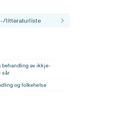
/litteraturliste
g behandling av ikkje-
 sår
ling og folkehelse