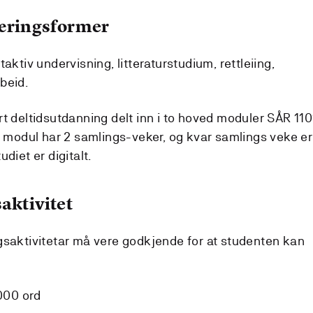
læringsformer
aktiv undervisning, litteraturstudium, rettleiing,
beid.
t deltidsutdanning delt inn i to hoved moduler SÅR 110
ar modul har 2 samlings-veker, og kvar samlings veke er
diet er digitalt.
aktivitet
gsaktivitetar må vere godkjende for at studenten kan
3000 ord