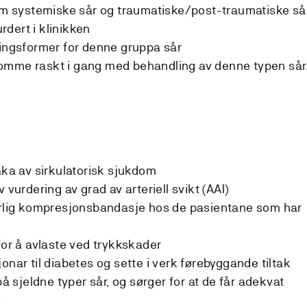
lom systemiske sår og traumatiske/post-traumatiske så
urdert i klinikken
lingsformer for denne gruppa sår
omme raskt i gang med behandling av denne typen sår
aka av sirkulatorisk sjukdom
 vurdering av grad av arteriell svikt (AAI)
varlig kompresjonsbandasje hos de pasientane som har
for å avlaste ved trykkskader
onar til diabetes og sette i verk førebyggande tiltak
sjeldne typer sår, og sørger for at de får adekvat
.