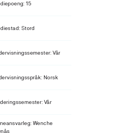
diepoeng: 15
diestad: Stord
ervisningssemester: Vår
ervisningsspråk: Norsk
deringssemester: Vår
neansvarleg: Wenche
ønås