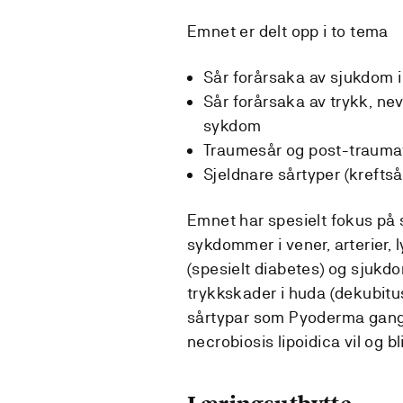
Emnet er delt opp i to tema
Sår forårsaka av sjukdom i 
Sår forårsaka av trykk, n
sykdom
Traumesår og post-traumat
Sjeldnare sårtyper (kreftså
Emnet har spesielt fokus på 
sykdommer i vener, arterier,
(spesielt diabetes) og sjukdom
trykkskader i huda (dekubitus
sårtypar som Pyoderma gangr
necrobiosis lipoidica vil og bl