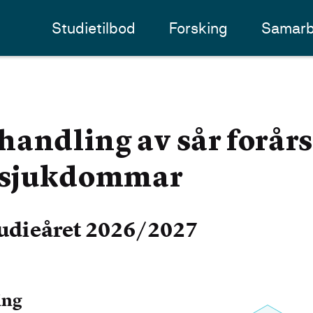
Studietilbod
Forsking
Samarb
andling av sår forår
 sjukdommar
udieåret 2026/2027
ing