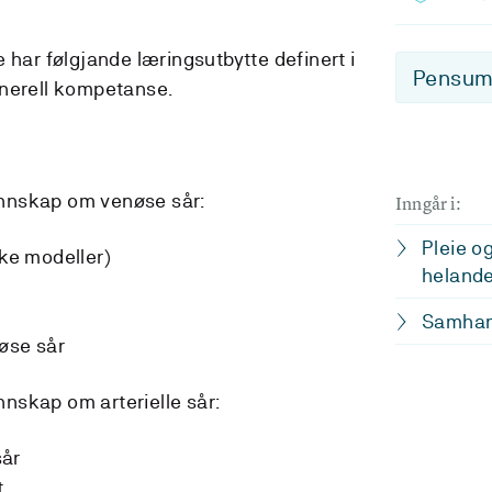
 har følgjande læringsutbytte definert i
Pensum-
enerell kompetanse.
nnskap om venøse sår:
Inngår i:
Pleie o
ike modeller)
helande
Samhand
øse sår
nskap om arterielle sår:
sår
t