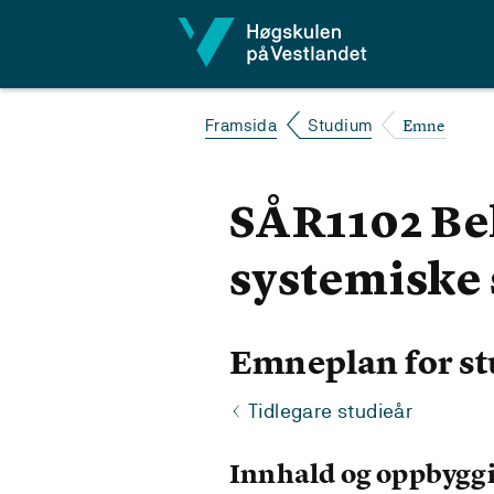
Hopp til innhald
Emne
Framsida
Studium
SÅR1102 Beh
systemiske
Emneplan for st
Tidlegare studieår
Innhald og oppbygg