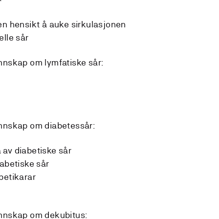
en hensikt å auke sirkulasjonen
elle sår
nskap om lymfatiske sår:
nnskap om diabetessår:
 av diabetiske sår
iabetiske sår
betikarar
nnskap om dekubitus: