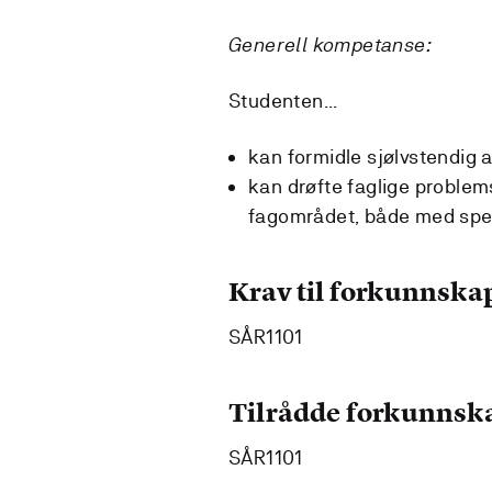
Generell kompetanse:
Studenten...
kan formidle sjølvstendig
kan drøfte faglige problems
fagområdet, både med spesi
Krav til forkunnska
SÅR1101
Tilrådde forkunnsk
SÅR1101