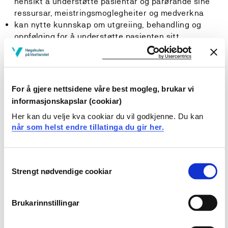
hensikt å understøtte pasientar og pårørande sine
ressursar, meistringsmoglegheiter og medverkna
kan nytte kunnskap om utgreiing, behandling og
oppfølging for å understøtte pasienten sitt
avgjerdsgrunnlag
kan reflektere over og handtere faglege, etiske og
juridiske problemstillingar i tråd med gjeldande lover
og retningslinjer, samt justere eigen praksis i si
For å gjere nettsidene våre best mogleg, brukar vi
tenesteutøving
informasjonskapslar (cookiar)
kan finne og vurdere risikofaktorar knytt til individ,
Her kan du velje kva cookiar du vil godkjenne. Du kan
system og miljø, samt dokumentere, og systematisk
når som helst endre tillatinga du gir her.
følge opp dette og sette i verk relevante tiltak
kan beherske kartleggings-, vurderings-,
dokumentasjons- og kommunikasjonsverktøy i
Consent
utøving av sjukepleie
Strengt nødvendige cookiar
Selection
kan beherske relevant medisinsk teknisk utstyr i
kommunehelsetenesta
har kunnskap om kulturkompetanse og
Brukarinnstillingar
kulturforståing i vurdering, planlegging,
gjennomføring og evaluering av sjukepleie