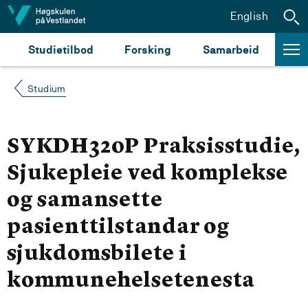
Hopp til innhald
English
Studietilbod
Forsking
Samarbeid
Studium
SYKDH320P Praksisstudie,
Sjukepleie ved komplekse
og samansette
pasienttilstandar og
sjukdomsbilete i
kommunehelsetenesta