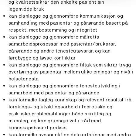
og kvalitetssikrar den enkelte pasient sin
legemiddelbruk
kan planlegge og gjennomføre kommunikasjon og
samhandling med pasientar og pårørande basert på
respekt, medbestemming og integritet
kan planlegge og gjennomføre målretta
samarbeidsprosessar med pasientar/brukarar,
pårørande og andre tenesteutøvarar, og kan
førebygge og løyse konfliktar
kan planlegge og gjennomføre tiltak som sikrar trygg
overføring av pasientar mellom ulike einingar og nivå i
helsetenesta
kan planlegge og gjennomføre tenesteutvikling i
samarbeid med pasientar og pårørande
kan formidle fagleg kunnskap og relevant resultat frå
forskings- og utviklingsarbeid i teoretiske og
praktiske problemstillingar både skriftleg og
munnleg, og kan grunngje val i tråd med
kunnskapsbasert praksis
kan formidle synspunkt og dele erfaringar med andre