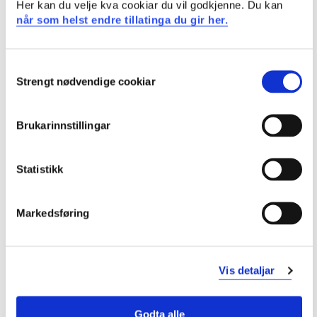
Her kan du velje kva cookiar du vil godkjenne. Du kan
Ingen
når som helst endre tillatinga du gir her.
Anbefalte forkunnskaper
Consent
Strengt nødvendige cookiar
Selection
Ingen
Brukarinnstillingar
Undervisnings- og læringsformer
Statistikk
Emnet er nettbasert, og det kreves god internett-
tilgang og mulighet for å kommunisere via nettmøter.
Arbeidsformer er individuelle og gruppebaserte,
Markedsføring
skriftlige og muntlige, selvstudium,
undervisningsvideoer, quiz og samarbeidende læring
(peer-rewiewing), og deltakelse i diskusjonsforum og
Vis detaljar
artikkelseminar på nett.
Studenten vil motta og levere oppgaver i Canvas, og den
Godta alle