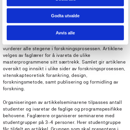
vil også kommunisere med både medstudenter og
lærere via denne læringsplattformen. Det vil bli avholdt
regelmessige nettmøter/videokonferanser. For å delta
Godta utvalde
på møtene trenger studenten mikrofon, høyttaler og
webkamera.
Avvis alle
Artikkelseminarene skal bidra til at studentene kritisk
vurderer alle stegene i forskningsprosessen. Artiklene
velges av faglærer for å ivareta de ulike
masterprogrammene sitt særtrekk. Samlet gir artiklene
oversikt og innsikt i ulike sider av forskningsprosessen,
vitenskapteoretisk forankring, design,
forskningsmetode, samt publisering og formidling av
forskning.
Organiseringen av artikkelseminarene tilpasses antall
studenter og ivaretar de faglige og programspesifikke
behovene. Faglærere organiserer seminarene med
studentgrupper på 3-4 personer. Hver studentgruppe
får tildelt en artikkel. Gruppen som skal presentere i