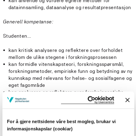
kan anvende og vurdere egnete metoder for
datainnsamling, dataanalyse og resultatpresentasjon
Generell kompetanse:
Studenten...
kan kritisk analysere og reflektere over forholdet
mellom de ulike stegene i forskningsprosessen
kan formidle vitenskapsteori, forskningsspørsmål,
forskningsmetoder, empiriske funn og betydning av ny
kunnskap med relevans for helse- og sosialfagene og
eget fagområde
kan analysere og reflektere over forskningsetiske
problemstillinger
kan analysere og reflektere over
vitenskapsteoretiske problemstillinger
For å gjere nettsidene våre best mogleg, brukar vi
informasjonskapslar (cookiar)
Krav til forkunnskaper