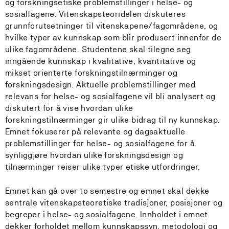
og forskningsetiske problemstillinger i helse- og
sosialfagene. Vitenskapsteoridelen diskuteres
grunnforutsetninger til vitenskapene/fagområdene, og
hvilke typer av kunnskap som blir produsert innenfor de
ulike fagområdene. Studentene skal tilegne seg
inngående kunnskap i kvalitative, kvantitative og
mikset orienterte forskningstilnærminger og
forskningsdesign. Aktuelle problemstillinger med
relevans for helse- og sosialfagene vil bli analysert og
diskutert for å vise hvordan ulike
forskningstilnærminger gir ulike bidrag til ny kunnskap.
Emnet fokuserer på relevante og dagsaktuelle
problemstillinger for helse- og sosialfagene for å
synliggjøre hvordan ulike forskningsdesign og
tilnærminger reiser ulike typer etiske utfordringer.
Emnet kan gå over to semestre og emnet skal dekke
sentrale vitenskapsteoretiske tradisjoner, posisjoner og
begreper i helse- og sosialfagene. Innholdet i emnet
dekker forholdet mellom kunnskapssyn, metodologi og