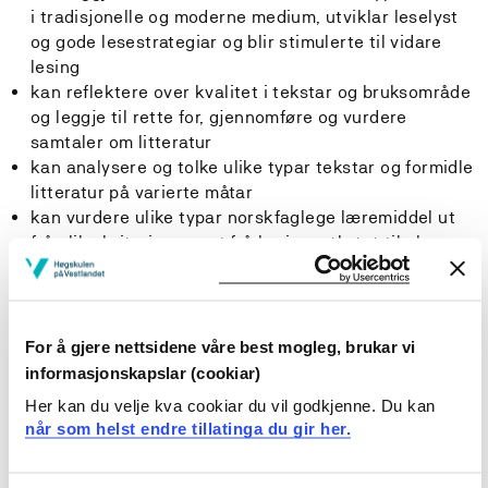
i tradisjonelle og moderne medium, utviklar leselyst
og gode lesestrategiar og blir stimulerte til vidare
lesing
kan reflektere over kvalitet i tekstar og bruksområde
og leggje til rette for, gjennomføre og vurdere
samtaler om litteratur
kan analysere og tolke ulike typar tekstar og formidle
litteratur på varierte måtar
kan vurdere ulike typar norskfaglege læremiddel ut
frå ulike kriterium og ut frå læringsutbytet til elevane
kan ta i bruk ulike digitale verktøy i norskopplæringa
og skape og vurdere multimodale tekstar
Generell kompetanse
For å gjere nettsidene våre best mogleg, brukar vi
informasjonskapslar (cookiar)
Studenten
Her kan du velje kva cookiar du vil godkjenne. Du kan
når som helst endre tillatinga du gir her.
kan vurdere eigen praksis med gjeldande læreplanar,
fagkunnskap og fagdidaktisk innsikt som grunnlag