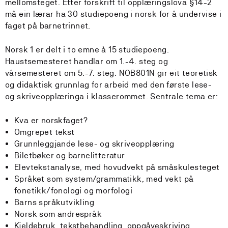
mellomsteget. Etter forskrift til opplæringslova §14-2
må ein lærar ha 30 studiepoeng i norsk for å undervise i
faget på barnetrinnet.
Norsk 1 er delt i to emne à 15 studiepoeng.
Haustsemesteret handlar om 1.-4. steg og
vårsemesteret om 5.-7. steg. NOB801N gir eit teoretisk
og didaktisk grunnlag for arbeid med den første lese-
og skriveopplæringa i klasserommet. Sentrale tema er:
Kva er norskfaget?
Omgrepet tekst
Grunnleggjande lese- og skriveopplæring
Biletbøker og barnelitteratur
Elevtekstanalyse, med hovudvekt på småskulesteget
Språket som system/grammatikk, med vekt på
fonetikk/fonologi og morfologi
Barns språkutvikling
Norsk som andrespråk
Kjeldebruk, tekstbehandling, oppgåveskriving