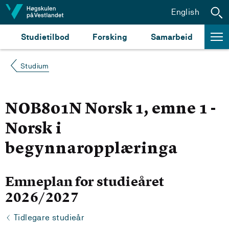
Hopp til innhald
English
Studietilbod
Forsking
Samarbeid
Studium
NOB801N Norsk 1, emne 1 -
Norsk i
begynnaropplæringa
Emneplan for studieåret
2026/2027
Tidlegare studieår