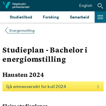
Hopp til innhald
English
Studietilbod
Forsking
Samarbeid
Energiomstilling
Studieplan - Bachelor i
energiomstilling
Hausten 2024
Sjå emneoversikt for kull 2024
Fleire studieplaner