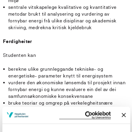
miljø
sentrale vitskapelege kvalitative og kvantitative
metodar brukt til analysering og vurdering av
fornybar energi frå ulike disiplinar og akademisk
skriving, medrekna kritisk kjeldebruk
Ferdigheiter
Studenten kan
berekne ulike grunnleggande tekniske- og
energetiske- parameter knytt til energisystem
vurdere den økonomiske lønsemda til prosjekt innan
fornybar energi og kunne evaluere ein del av dei
samfunnsøkonomiske konsekvensane
bruke teoriar og omgrep på verkelegheitsnære
problemstillingar/case knytt til fornybar energi
vurdere kva føresetnader, moglegheiter og
avgrensingar som gjeld for innsamling av data og
analysere data ved hjelp av ulike metodar og