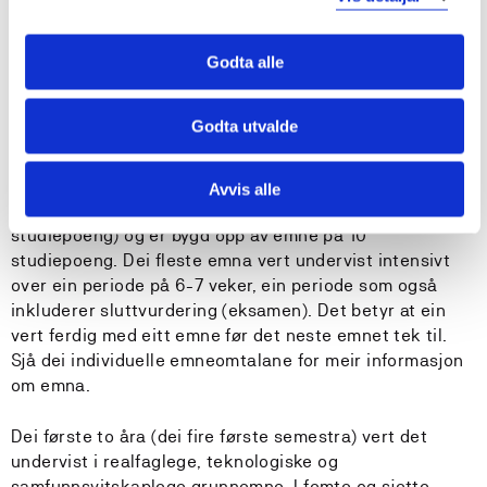
energi
Emneomtalane gjev nærare informasjon om
Godta alle
læringsutbyte.
Godta utvalde
Innhald
Avvis alle
Bachelorprogrammet er treårig (til saman 180
studiepoeng) og er bygd opp av emne på 10
studiepoeng. Dei fleste emna vert undervist intensivt
over ein periode på 6-7 veker, ein periode som også
inkluderer sluttvurdering (eksamen). Det betyr at ein
vert ferdig med eitt emne før det neste emnet tek til.
Sjå dei individuelle emneomtalane for meir informasjon
om emna.
Dei første to åra (dei fire første semestra) vert det
undervist i realfaglege, teknologiske og
samfunnsvitskaplege grunnemne. I femte og sjette