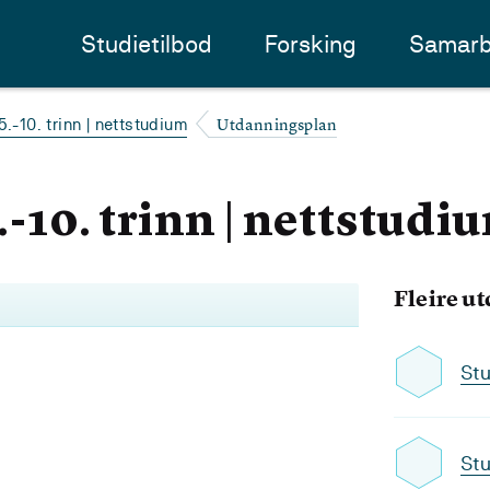
Studietilbod
Forsking
Samarb
Utdanningsplan
5.-10. trinn | nettstudium
5.-10. trinn | nettstudi
Fleire u
Stu
Stu