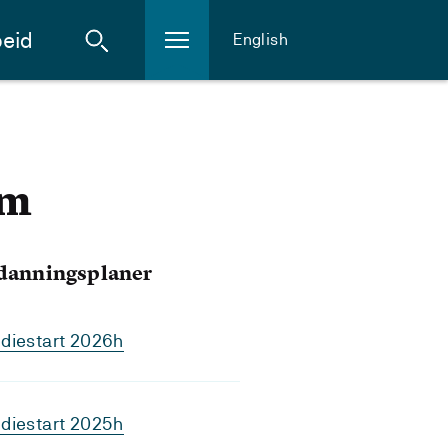
eid
English
um
tdanningsplaner
diestart 2026h
diestart 2025h