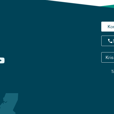
Ko
Kri
T