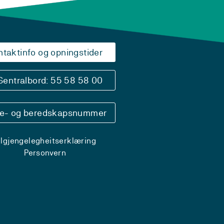
ntaktinfo og opningstider
Sentralbord: 55 58 58 00
se- og beredskapsnummer
ilgjengelegheitserklæring
Personvern