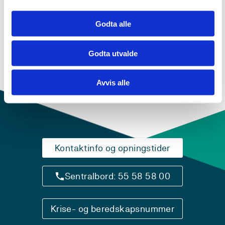
ENU804N
Godta alle
Engelsk 2, emne 2 - Mangfald i språk, tekst
og kultur
Godta utvalde
Semester: 2
15 sp
Avvis alle
Kontaktinfo og opningstider
Sentralbord: 55 58 58 00
Krise- og beredskapsnummer