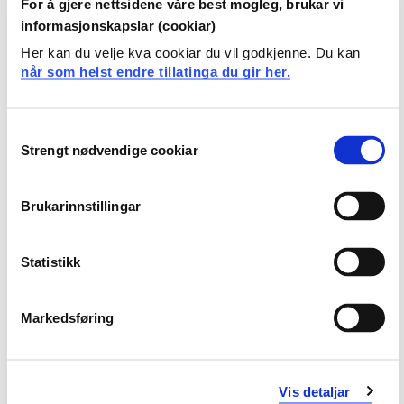
For å gjere nettsidene våre best mogleg, brukar vi
studiepoeng
informasjonskapslar (cookiar)
Oversikt
Her kan du velje kva cookiar du vil godkjenne. Du kan
når som helst endre tillatinga du gir her.
Obligatoriske emner
Consent
Strengt nødvendige cookiar
Selection
Krav: 30 studiepoeng
Brukarinnstillingar
Obligatoriske emner
Statistikk
ENU803N
Engelsk 2, emne 1 - Kommunikasjon i språk,
Markedsføring
tekst og kultur
Semester: 1
15 sp
Vis detaljar