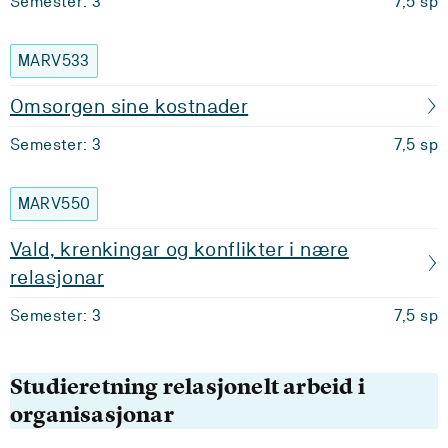
Semester: 3
7,5 sp
MARV533
Omsorgen sine kostnader
Semester: 3
7,5 sp
MARV550
Vald, krenkingar og konflikter i nære
relasjonar
Semester: 3
7,5 sp
Studieretning relasjonelt arbeid i
organisasjonar