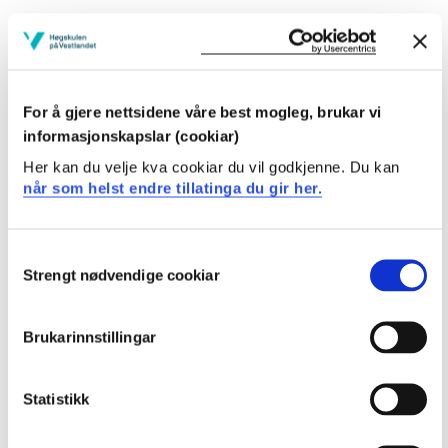
MARA540
Forsking og forskingsformidling
For å gjere nettsidene våre best mogleg, brukar vi
Semester: 5
7,5 sp
informasjonskapslar (cookiar)
Her kan du velje kva cookiar du vil godkjenne. Du kan
når som helst endre tillatinga du gir her.
MARA590
Masteroppgåve
Consent
Semester: 6
30 sp
Strengt nødvendige cookiar
Selection
Valemner 3. semester
Brukarinnstillingar
Krav: 7,5 studiepoeng
Statistikk
Valgfrie emner