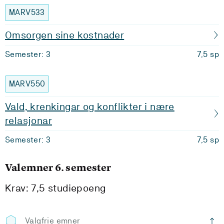
MARV533
Omsorgen sine kostnader
Semester: 3
7,5 sp
MARV550
Vald, krenkingar og konflikter i nære
relasjonar
Semester: 3
7,5 sp
Valemner 6. semester
Krav: 7,5 studiepoeng
Valgfrie emner