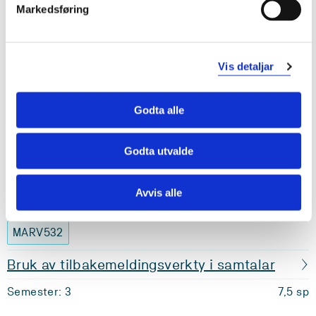
Markedsføring
MARV530
Relasjonelle samtaler med barn og ungdom
Vis detaljar
Semester: 3
7,5 sp
Godta alle
MARV531
Godta utvalde
Kulturell kompetanse i relasjonsarbeid
Semester: 3
7,5 sp
Avvis alle
MARV532
Bruk av tilbakemeldingsverkty i samtalar
Semester: 3
7,5 sp