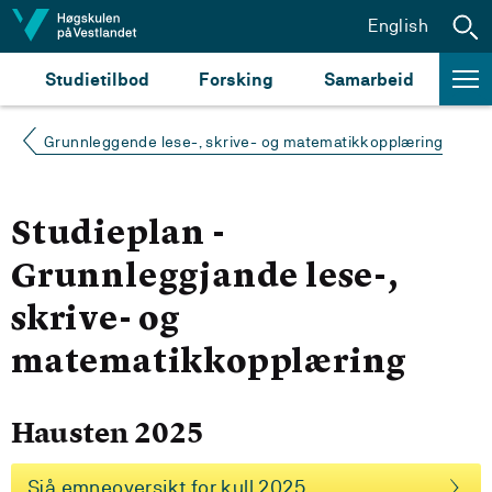
Hopp til innhald
English
Studietilbod
Forsking
Samarbeid
Grunnleggende lese-, skrive- og matematikkopplæring
Studieplan -
Grunnleggjande lese-,
skrive- og
matematikkopplæring
Hausten 2025
Sjå emneoversikt for kull 2025