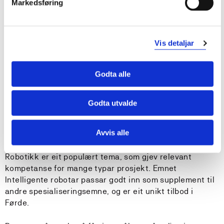
Markedsføring
løysingar.
Maskinlæring og kunstig intelligens
fokuserer på å
løyse problem frå den verkelege verda. Studentane
Vis detaljar
lærer bruk av standard arbeidsflyt og moderne verktøy
og rammeverk frå dataanalyse og maskinlæring, og om
Godta alle
avgrensingane til feltet. På teori-sida blir det gitt ei
innføring i avanserte og velkjende algoritmar innanfor
ulike område gjennom emnet Maskinlæring og
Godta utvalde
vidaregåande algoritmar, medan den praktiske
fordjupinga skjer i emnet Deep learning engineering,
Avvis alle
som blir tilbode felles for master- og bachelorstudentar.
Robotikk er eit populært tema, som gjev relevant
kompetanse for mange typar prosjekt. Emnet
Intelligente robotar passar godt inn som supplement til
andre spesialiseringsemne, og er eit unikt tilbod i
Førde.