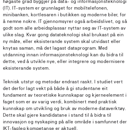
høgaste grad byggjer på data- og informasjonsteknologi
(IT). IT-system er grunnlaget for mobiltelefonen,
minibanken, kortlesaren i butikken og moderne biler, for
å nemne nokre. IT gjennomsyrer også arbeidslivet, og så
godt som alle arbeidsplassar nyttar seg av IT-system av
ulike slag. Kvar gong datateknologi skal brukast på ein
ny måte, eller eksisterande system skal utvidast eller
knytas saman, må det lagast dataprogram. Med
utdanning innan informasjonsteknologi kan du bidra til
dette, ved å utvikle nye, eller integrere og modernisere
eksisterande system.
Teknisk utstyr og metodar endrast raskt. I studiet vert
det derfor lagt vekt på både å gi studentane eit
fundament av teoretiske kunnskapar og kjerneelement i
faget som er av varig verdi, kombinert med praktisk
kunnskap om utvikling og bruk av moderne dataverktøy.
Dette skal gjere kandidatane i stand til å bidra til
innovasjon og nyskaping på alle område i samfunnet der
IKT-fagleg kompetanse er aktuell.