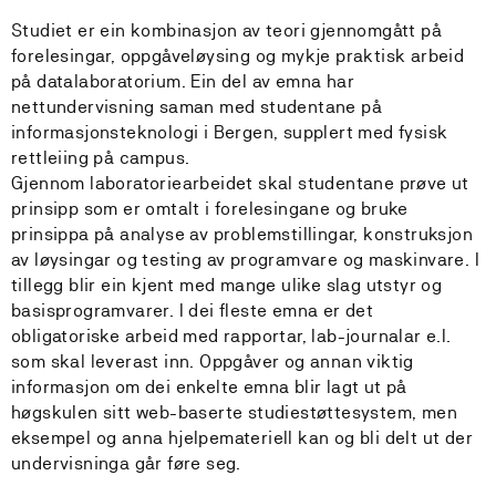
Studiet er ein kombinasjon av teori gjennomgått på
forelesingar, oppgåveløysing og mykje praktisk arbeid
på datalaboratorium. Ein del av emna har
nettundervisning saman med studentane på
informasjonsteknologi i Bergen, supplert med fysisk
rettleiing på campus.
Gjennom laboratoriearbeidet skal studentane prøve ut
prinsipp som er omtalt i forelesingane og bruke
prinsippa på analyse av problemstillingar, konstruksjon
av løysingar og testing av programvare og maskinvare. I
tillegg blir ein kjent med mange ulike slag utstyr og
basisprogramvarer. I dei fleste emna er det
obligatoriske arbeid med rapportar, lab-journalar e.l.
som skal leverast inn. Oppgåver og annan viktig
informasjon om dei enkelte emna blir lagt ut på
høgskulen sitt web-baserte studiestøttesystem, men
eksempel og anna hjelpemateriell kan og bli delt ut der
undervisninga går føre seg.