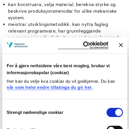
kan konstruera, velja material, berekna styrke og
beskrive produksjonsmetodar for ulike mekaniske
system.
meistrar utviklingsmetodikk, kan nytta fagleg
relevant programvare, har grunnleggjande
programmeringsferdigheiter og god grunnleggjande
digital kompetanse.
kan identifisera, planleggja og gjennomføra prosjekt,
eksperiment og simuleringar, samt analysera, tolka
og bruka framkomne data, både sjølvstendig og i
For å gjere nettsidene våre best mogleg, brukar vi
team.
informasjonskapslar (cookiar)
kan finna, vurdera og utnytta teknisk kunnskap på
Her kan du velje kva cookiar du vil godkjenne. Du kan
ein kritisk måte innan området sitt, og presentera
når som helst endre tillatinga du gir her.
dette både munnleg og skriftleg for å kasta lys over
ei problemstilling.
kan bidra til nytenking, innovasjon, kvalitetsstyring
Consent
og entreprenørskap ved utvikling og realisering av
Strengt nødvendige cookiar
Selection
berekraftige og samfunnsnyttige produkt, system
og/eller løysingar.