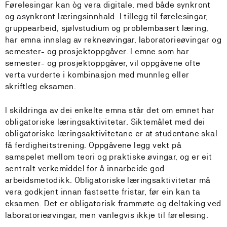
Førelesingar kan òg vera digitale, med både synkront
og asynkront læringsinnhald. I tillegg til førelesingar,
gruppearbeid, sjølvstudium og problembasert læring,
har emna innslag av rekneøvingar, laboratorieøvingar og
semester- og prosjektoppgåver. I emne som har
semester- og prosjektoppgåver, vil oppgåvene ofte
verta vurderte i kombinasjon med munnleg eller
skriftleg eksamen.
I skildringa av dei enkelte emna står det om emnet har
obligatoriske læringsaktivitetar. Siktemålet med dei
obligatoriske læringsaktivitetane er at studentane skal
få ferdigheitstrening. Oppgåvene legg vekt på
samspelet mellom teori og praktiske øvingar, og er eit
sentralt verkemiddel for å innarbeide god
arbeidsmetodikk. Obligatoriske læringsaktivitetar må
vera godkjent innan fastsette fristar, før ein kan ta
eksamen. Det er obligatorisk frammøte og deltaking ved
laboratorieøvingar, men vanlegvis ikkje til førelesing.