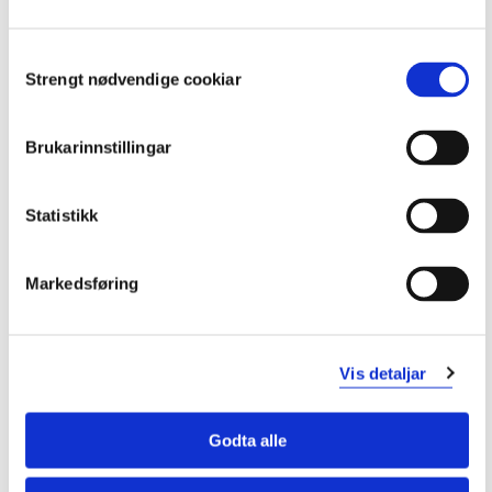
Obligatoriske emner
Consent
Strengt nødvendige cookiar
Selection
KJE101
Instrumentell analyse
Brukarinnstillingar
Semester: 3
10 sp
Statistikk
KJE102
Markedsføring
Anvend strøymingslære
Semester: 4
10 sp
Vis detaljar
KJE104
Godta alle
Fysikalsk kjemi