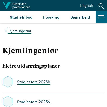
Hopp til innhald
English
Studietilbod
Forsking
Samarbeid
Kjemiingeniør
Kjemiingeniør
Fleire utdanningsplaner
Studiestart 2026h
Studiestart 2025h