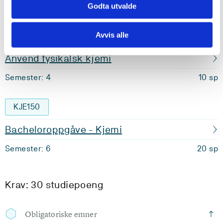
Semester: 4
Godta utvalde
10 sp
Avvis alle
KJE116
Anvend fysikalsk kjemi
Semester: 4
10 sp
KJE150
Bacheloroppgåve - Kjemi
Semester: 6
20 sp
Krav: 30 studiepoeng
Obligatoriske emner