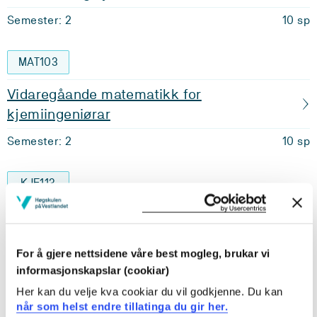
Semester: 2
10 sp
MAT103
Vidaregåande matematikk for
kjemiingeniørar
Semester: 2
10 sp
KJE113
Fysikk for kjemi
Semester: 3
10 sp
For å gjere nettsidene våre best mogleg, brukar vi
informasjonskapslar (cookiar)
Krav: 60 studiepoeng
Her kan du velje kva cookiar du vil godkjenne. Du kan
når som helst endre tillatinga du gir her.